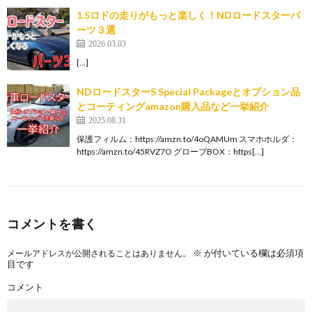
1.5ロドの走りがもっと楽しく！NDロードスターパ
ーツ３選
2026.03.03
[…]
NDロードスターS Special Packageとオプション品
とコーティングamazon購入品など一挙紹介
2025.08.31
保護フィルム：https://amzn.to/4oQAMUm スマホホルダ：
https://amzn.to/45RVZ7O グローブBOX：https[…]
コメントを書く
※
が付いている欄は必須項
メールアドレスが公開されることはありません。
目です
コメント