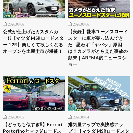
2026.08.06
2026.08.06
公式が仕上げたカスタムカ
【実録】愛車ユーノスロード
ー!?【マツダ MSRロードスタ
スターに車が突っ込んでき
ー 12R】楽しくて欲しくなる
た…思わず「ヤバッ」原因
オープンを土屋圭市が堪能！
は？カメラがとらえた事故の
顛末｜ABEMA的ニュースシ
ョー
2026.08.05
2026.08.04
【どっちも似すぎ⁉︎】Ferrari
排気量アップで爽快感アッ
Portofinoとマツダロードス
プ！【マツダ MSRロードスタ