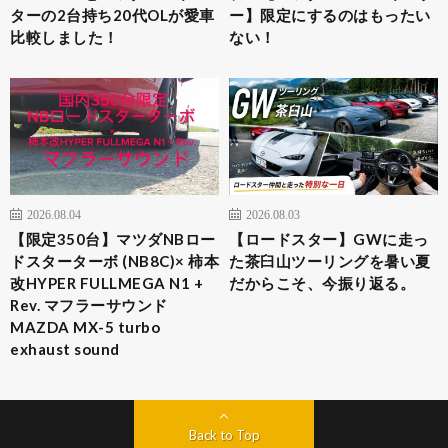
ターの2台持ち20代OLが愛車
ー】限定にするのはもったい
比較しました！
ない！
2026.08.04
2026.08.03
​【限定350台】マツダNBロー
【ロードスター】GWに走っ
ドスターターボ (NB8C)× 柿本
た茶臼山ツーリングを暑い夏
改HYPER FULLMEGA N1 +
だからこそ、今振り返る。
Rev. マフラーサウンド
MAZDA MX-5 turbo
exhaust sound
Back to Top