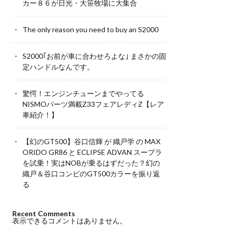
カー８６が日光・大笹牧場に大集合
The only reason you need to buy an S2000
S2000｢お前が車に合わせろよな｣ まさかの固
定ハンドルなんです。
驚愕！エンジンチューンまでやってる
NISMOパーツ満載Z33フェアレディZ【レア
車紹介！】
【幻のGT500】谷口信輝 が 織戸学 の MAX
ORIDO GR86 と ECLIPSE ADVAN スープラ
を試乗！実はNOBが乗るはずだった？幻の
織戸＆谷口コンビのGT500カラーを振り返
る
Recent Comments
表示できるコメントはありません。