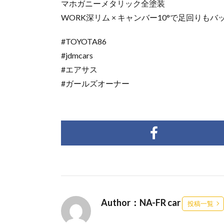
マホガニーメタリック全塗装
WORK深リム × キャンバー10°で足回りもバ
#TOYOTA86
#jdmcars
#エアサス
#ガールズオーナー
Author：NA-FR car
投稿一覧