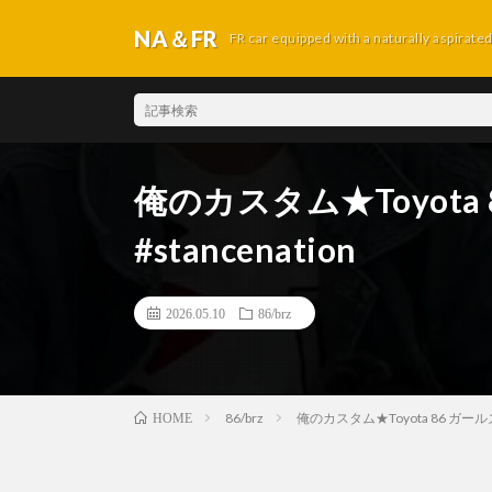
NA＆FR
FR car equipped with a naturally aspirate
俺のカスタム★Toyota
#stancenation
2026.05.10
86/brz
86/brz
俺のカスタム★Toyota 86 ガールズオ
HOME