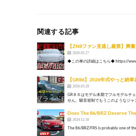
関連する記事
【ZN8ファン見逃し厳禁】興奮
2026.03.27
◆この車の詳細はこちら◆ https://www.car
【GR86】2026年式やっと納
2026.03.29
GR８６はモデル末期でフルモデルチェ
せん。騒音規制でもうこのようなジャン
Does The 86/BRZ Deserve The
2024.12.10
The 86/BRZ/FRS is probably one of the 