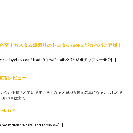
必至！カスタム爆盛りのトヨタGR86RZがカババに登場！
-byebuy.com/Trade/Cars/Details/30702 ◆チャプター◆ 0:[…]
車速攻レビュー
ンジが予想されています。そうなると600万越えの車になるかもしれま
ルの車は出て[…]
 Hate?
most divisive cars, and today we̵[…]