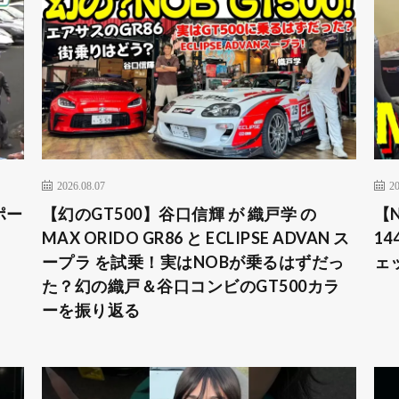
2026.08.07
20
ポー
【幻のGT500】谷口信輝 が 織戸学 の
【
MAX ORIDO GR86 と ECLIPSE ADVAN ス
1
ープラ を試乗！実はNOBが乗るはずだっ
ェ
た？幻の織戸＆谷口コンビのGT500カラ
ーを振り返る