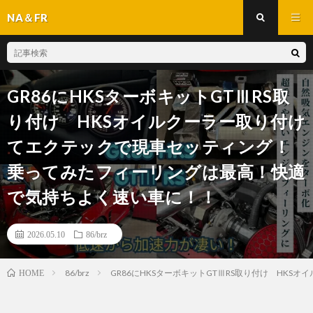
NA＆FR
GR86にHKSターボキットGTⅢRS取
り付け HKSオイルクーラー取り付け
てエクテックで現車セッティング！
乗ってみたフィーリングは最高！快適
で気持ちよく速い車に！！
2026.05.10
86/brz
86/brz
GR86にHKSターボキットGTⅢRS取り付け H
HOME