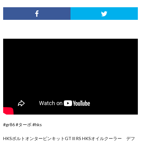
#gr86 #ターボ #hks
HKSボルトオンタービンキットGTⅢRS HKSオイルクーラー デフ