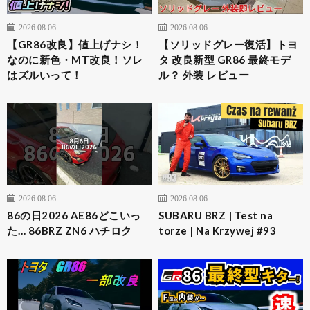
2026.08.06
2026.08.06
【GR86改良】値上げナシ！
【ソリッドグレー復活】トヨ
なのに新色・MT改良！ソレ
タ 改良新型 GR86 最終モデ
はズルいって！
ル？ 外装 レビュー
2026.08.06
2026.08.06
86の日2026 AE86どこいっ
SUBARU BRZ | Test na
た… 86BRZ ZN6 ハチロク
torze | Na Krzywej #93