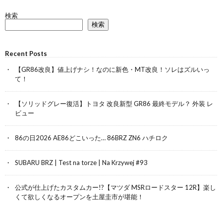
検索
検索
Recent Posts
【GR86改良】値上げナシ！なのに新色・MT改良！ソレはズルいっ
て！
【ソリッドグレー復活】トヨタ 改良新型 GR86 最終モデル？ 外装 レ
ビュー
86の日2026 AE86どこいった… 86BRZ ZN6 ハチロク
SUBARU BRZ | Test na torze | Na Krzywej #93
公式が仕上げたカスタムカー!?【マツダ MSRロードスター 12R】楽し
くて欲しくなるオープンを土屋圭市が堪能！