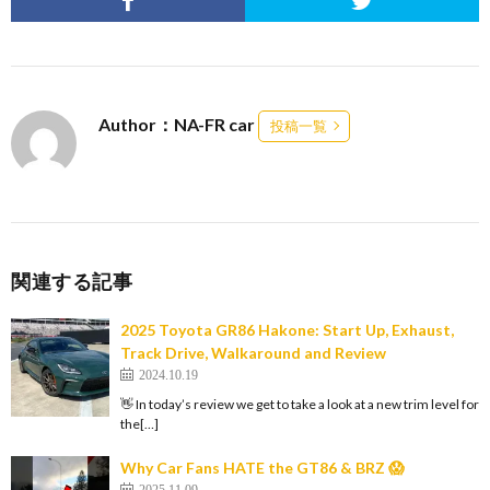
Author：NA-FR car
投稿一覧
関連する記事
2025 Toyota GR86 Hakone: Start Up, Exhaust,
Track Drive, Walkaround and Review
2024.10.19
👋 In today’s review we get to take a look at a new trim level for
the[…]
Why Car Fans HATE the GT86 & BRZ 😱
2025.11.09