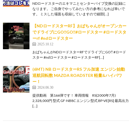
NDロードスターのエキマニとセンターパイプ交換の記録に
なります。 ご自身でやってみたい方の参考になれば幸いで
す。 ミスした場面も収録していますので細部[…]
【NDロードスターRF】おばちゃんがオープンカー
でドライブにGO‼︎GO‼︎#ロードスター #ロードスタ
ーrf #ndロードスター
2025.10.12
おばちゃんがNDロードスターRFでドライブにGO‼︎ #ロード
スター #ndロードスター #ロードスターRF[…]
(6MT) NB ロードスターRS フル加速 エンジン始動
巡航回転数 MAZDA ROADSTER 軽量&ハイパワ
ー！
2024.06.30
提供動画 第166弾です！ 車両情報 RS(2000年7月)
2,328,000円 型式 GF-NB8C エンジン型式 BP-VE[RS] 最高出力
[…]