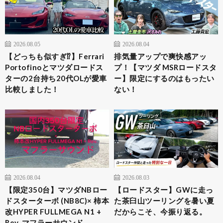
2026.08.05
2026.08.04
【どっちも似すぎ⁉︎】Ferrari
排気量アップで爽快感アッ
Portofinoとマツダロードス
プ！【マツダ MSRロードスタ
ターの2台持ち20代OLが愛車
ー】限定にするのはもったい
比較しました！
ない！
2026.08.04
2026.08.03
​【限定350台】マツダNBロー
【ロードスター】GWに走っ
ドスターターボ (NB8C)× 柿本
た茶臼山ツーリングを暑い夏
改HYPER FULLMEGA N1 +
だからこそ、今振り返る。
Rev. マフラーサウンド