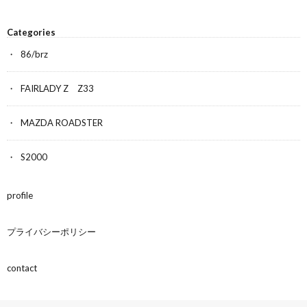
Categories
86/brz
FAIRLADY Z Z33
MAZDA ROADSTER
S2000
profile
プライバシーポリシー
contact