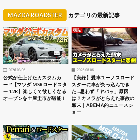
MAZDA ROADSTER
カテゴリの最新記事
2026.08.06
2026.08.06
公式が仕上げたカスタムカ
【実録】愛車ユーノスロード
ー!?【マツダ MSRロードスタ
スターに車が突っ込んでき
ー 12R】楽しくて欲しくなる
た…思わず「ヤバッ」原因
オープンを土屋圭市が堪能！
は？カメラがとらえた事故の
顛末｜ABEMA的ニュースシ
ョー