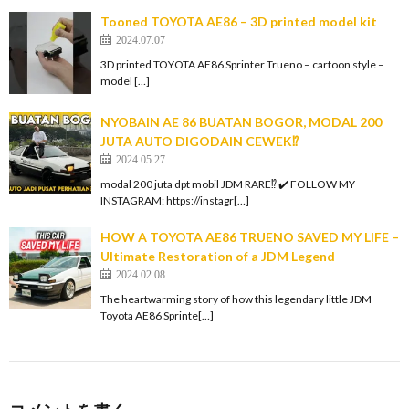
Tooned TOYOTA AE86 – 3D printed model kit
2024.07.07
3D printed TOYOTA AE86 Sprinter Trueno – cartoon style –
model […]
NYOBAIN AE 86 BUATAN BOGOR, MODAL 200
JUTA AUTO DIGODAIN CEWEK⁉️
2024.05.27
modal 200 juta dpt mobil JDM RARE⁉️ ✔️ FOLLOW MY
INSTAGRAM: https://instagr[…]
HOW A TOYOTA AE86 TRUENO SAVED MY LIFE –
Ultimate Restoration of a JDM Legend
2024.02.08
The heartwarming story of how this legendary little JDM
Toyota AE86 Sprinte[…]