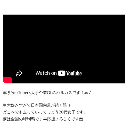
車系YouTuber×大手企業OLのハルカスです！🚗 /
車大好きすぎて日本国内道が続く限り
どこへでも走っていってしまう20代女子です。
夢は全国の峠制覇です⛰️応援よろしくです🐹