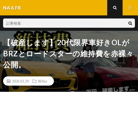
NA＆FR
【破産します】20代限界車好きOLが
BRZとロードスターの維持費を赤裸々
公開。
2026.03.29
86/brz