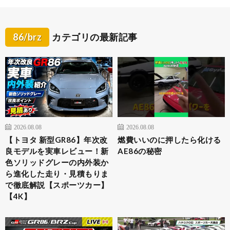
86/brz
カテゴリの最新記事
2026.08.08
2026.08.08
【トヨタ 新型GR86】年次改
燃費いいのに押したら化ける
良モデルを実車レビュー！新
AE86の秘密
色ソリッドグレーの内外装か
ら進化した走り・見積もりま
で徹底解説【スポーツカー】
【4K】