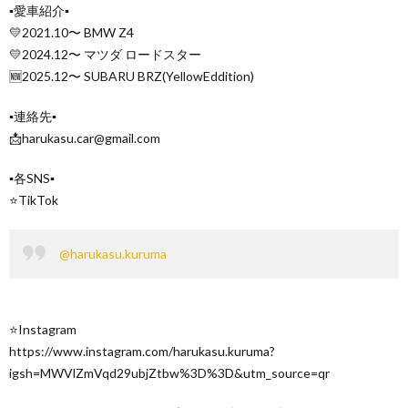
▪︎愛車紹介▪︎
💛2021.10〜 BMW Z4
💛2024.12〜 マツダ ロードスター
🆕2025.12〜 SUBARU BRZ(YellowEddition)
▪︎連絡先▪︎
📩harukasu.car@gmail.com
▪︎各SNS▪︎
⭐️TikTok
@harukasu.kuruma
⭐️Instagram
https://www.instagram.com/harukasu.kuruma?
igsh=MWVlZmVqd29ubjZtbw%3D%3D&utm_source=qr