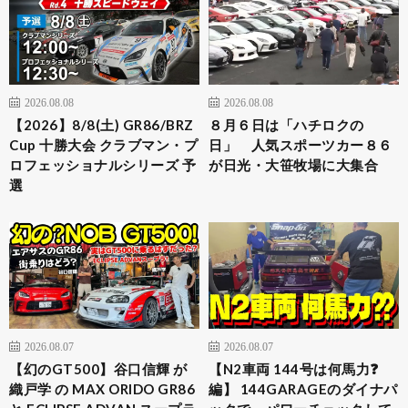
2026.08.08
2026.08.08
【2026】8/8(土) GR86/BRZ
８月６日は「ハチロクの
Cup 十勝大会 クラブマン・プ
日」 人気スポーツカー８６
ロフェッショナルシリーズ 予
が日光・大笹牧場に大集合
選
2026.08.07
2026.08.07
【幻のGT500】谷口信輝 が
【N2車両 144号は何馬力❓
織戸学 の MAX ORIDO GR86
編】 144GARAGEのダイナパ