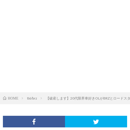
86/brz
【破産します】20代限界車好きOLがBRZとロード
HOME