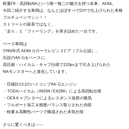
軽量FR・高回転NAという唯一無二の魅力を持つ名車、AE86。
今回ご紹介する車両は、なんとほぼすべてDIYで仕上げられた本格
フルチューンマシン！！
ストリートの延長ではなく、
「走り」と「フィーリング」を突き詰めた一台です。
ベース車両は
1986年式 AE86 カローラレビン 2ドア（フル公認）。
伝説の4A-Gをベースに、
高圧縮・ハイカム・キャブ仕様で220psまで引き上げられた
NAモンスターへと進化しています。
・圧縮比13.2のハイコンプ4A-Gエンジン
・TODAハイカム（IN304 / EX288）による高回転仕様
・OERキャブレターによるレスポンス抜群の吸気
・フルポート加工＆精密バランス取りされた内部
・軽量＆高剛性パーツで構成された本気仕様
さらに驚くべきは――