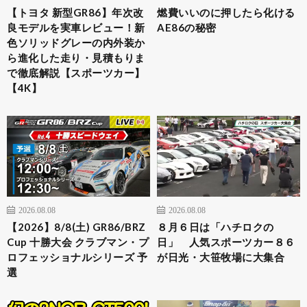
【トヨタ 新型GR86】年次改
燃費いいのに押したら化ける
良モデルを実車レビュー！新
AE86の秘密
色ソリッドグレーの内外装か
ら進化した走り・見積もりま
で徹底解説【スポーツカー】
【4K】
2026.08.08
2026.08.08
【2026】8/8(土) GR86/BRZ
８月６日は「ハチロクの
Cup 十勝大会 クラブマン・プ
日」 人気スポーツカー８６
ロフェッショナルシリーズ 予
が日光・大笹牧場に大集合
選