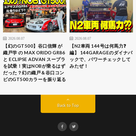
2026.08.07
2026.08.07
【幻のGT500】谷口信輝 が
【N2車両 144号は何馬力❓
織戸学 の MAX ORIDO GR86
編】 144GARAGEのダイナパ
と ECLIPSE ADVAN スープラ
ックで、パワーチェックして
を試乗！実はNOBが乗るはず
みたぜ！
だった？幻の織戸＆谷口コン
ビのGT500カラーを振り返る
Back to Top