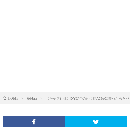
86/brz
【キャブ仕様】DIY製作の化け物AE86に乗ったらヤバ
HOME