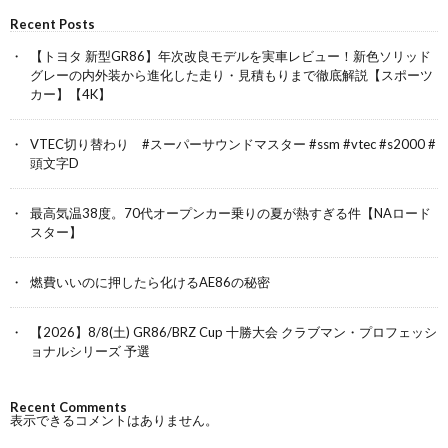
Recent Posts
【トヨタ 新型GR86】年次改良モデルを実車レビュー！新色ソリッド
グレーの内外装から進化した走り・見積もりまで徹底解説【スポーツ
カー】【4K】
VTEC切り替わり #スーパーサウンドマスター #ssm #vtec #s2000 #
頭文字D
最高気温38度。70代オープンカー乗りの夏が熱すぎる件【NAロード
スター】
燃費いいのに押したら化けるAE86の秘密
【2026】8/8(土) GR86/BRZ Cup 十勝大会 クラブマン・プロフェッシ
ョナルシリーズ 予選
Recent Comments
表示できるコメントはありません。