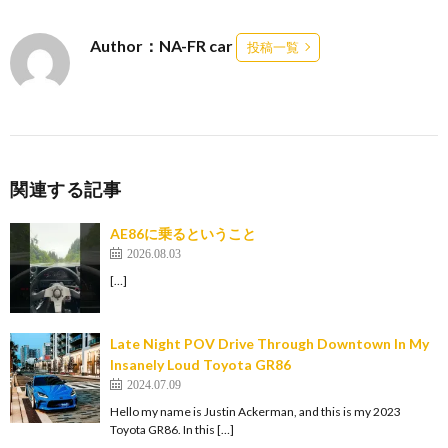
Author：NA-FR car
投稿一覧
関連する記事
AE86に乗るということ
2026.08.03
[…]
Late Night POV Drive Through Downtown In My
Insanely Loud Toyota GR86
2024.07.09
Hello my name is Justin Ackerman, and this is my 2023
Toyota GR86. In this […]