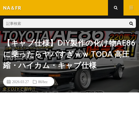
NA＆FR
【キャブ仕様】DIY製作の化け物AE86
に乗ったらヤバすぎｗｗ TODA 高圧
縮・ハイカム・キャブ仕様
2026.03.27
86/brz