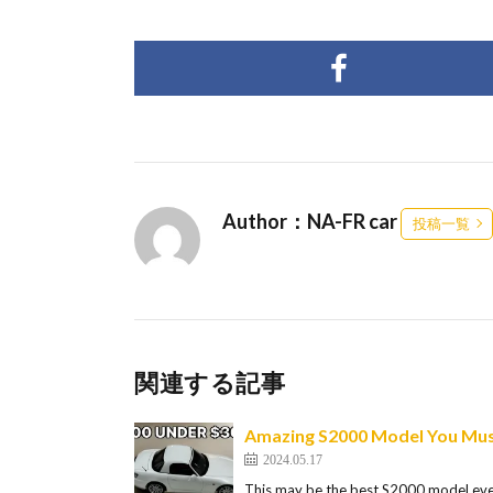
Author：NA-FR car
投稿一覧
関連する記事
Amazing S2000 Model You Mus
2024.05.17
This may be the best S2000 model ever