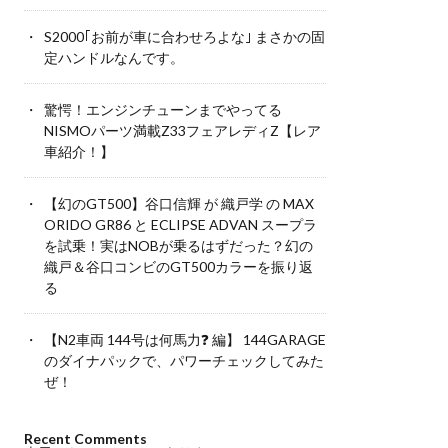
S2000｢お前が車に合わせろよな｣ まさかの固
定ハンドルなんです。
驚愕！エンジンチューンまでやってる
NISMOパーツ満載Z33フェアレディZ【レア
車紹介！】
【幻のGT500】谷口信輝 が 織戸学 の MAX
ORIDO GR86 と ECLIPSE ADVAN スープラ
を試乗！実はNOBが乗るはずだった？幻の
織戸＆谷口コンビのGT500カラーを振り返
る
【N2車両 144号は何馬力❓ 編】 144GARAGE
のダイナパックで、パワーチェックしてみた
ぜ！
Recent Comments