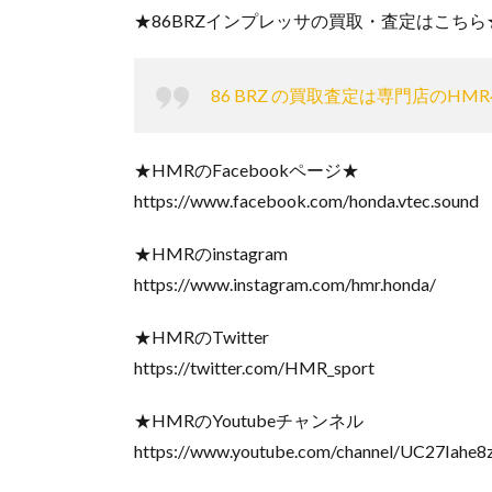
★86BRZインプレッサの買取・査定はこちら
86 BRZ の買取査定は専門店のHM
★HMRのFacebookページ★
https://www.facebook.com/honda.vtec.sound
★HMRのinstagram
https://www.instagram.com/hmr.honda/
★HMRのTwitter
https://twitter.com/HMR_sport
★HMRのYoutubeチャンネル
https://www.youtube.com/channel/UC27I