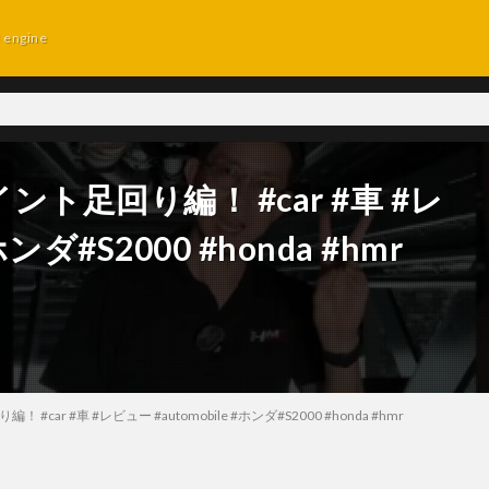
d engine
ント足回り編！ #car #車 #レ
ホンダ#S2000 #honda #hmr
car #車 #レビュー #automobile #ホンダ#S2000 #honda #hmr