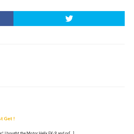
t Get !
! I bought the Motor Helix EK-9 and pr[…]