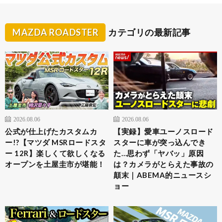
MAZDA ROADSTER
カテゴリの最新記事
2026.08.06
2026.08.06
公式が仕上げたカスタムカ
【実録】愛車ユーノスロード
ー!?【マツダ MSRロードスタ
スターに車が突っ込んでき
ー 12R】楽しくて欲しくなる
た…思わず「ヤバッ」原因
オープンを土屋圭市が堪能！
は？カメラがとらえた事故の
顛末｜ABEMA的ニュースシ
ョー