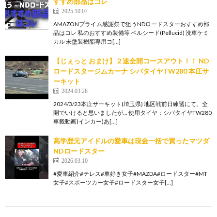
すすめ部品はコレ
2025.10.07
AMAZONプライム感謝祭で狙うNDロードスターおすすめ部
品はコレ 私のおすすめ装備等 ペルシード(Pellucid) 洗車ケミ
カル 未塗装樹脂専用コ[…]
【じぇっと おまけ】２速全開コースアウト！！ ND
ロードスタージムカーナ シバタイヤTW280 本庄サ
ーキット
2024.03.28
2024/3/23本庄サーキット(埼玉県) 地区戦前日練習にて。全
開でいけると思いましたが… 使用タイヤ：シバタイヤTW280
車載動画(インカー)あ[…]
高学歴元アイドルの愛車は現金一括で買ったマツダ
NDロードスター
2026.03.10
#愛車紹介#テレス#車好き女子#MAZDA#ロードスター#MT
女子#スポーツカー女子#ロードスター女子[…]