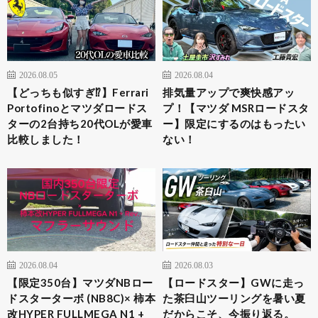
2026.08.05
2026.08.04
【どっちも似すぎ⁉︎】Ferrari
排気量アップで爽快感アッ
Portofinoとマツダロードス
プ！【マツダ MSRロードスタ
ターの2台持ち20代OLが愛車
ー】限定にするのはもったい
比較しました！
ない！
2026.08.04
2026.08.03
​【限定350台】マツダNBロー
【ロードスター】GWに走っ
ドスターターボ (NB8C)× 柿本
た茶臼山ツーリングを暑い夏
改HYPER FULLMEGA N1 +
だからこそ、今振り返る。