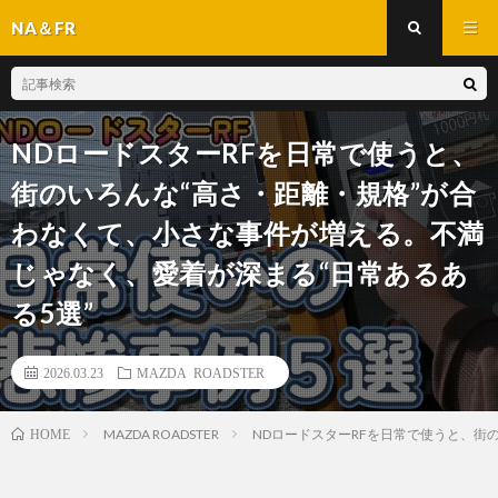
NA＆FR
NDロードスターRFを日常で使うと、
街のいろんな“高さ・距離・規格”が合
わなくて、小さな事件が増える。不満
じゃなく、愛着が深まる“日常あるあ
る5選”
2026.03.23
MAZDA ROADSTER
MAZDA ROADSTER
NDロードスターRFを日常で使うと、街
HOME