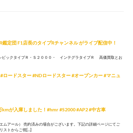
鑑定団 F1店長のタイプRチャンネル がライブ配信中！
シビックタイプＲ・Ｓ２０００・ インテグラタイプＲ 高価買取とお
ロードスター #NDロードスター #オープンカー #マニュ
6.9万kmが入庫しました！#hmr #S2000 #AP2 #中古車
チエムアール） 売約済みの場合がございます。下記の詳細ページにてご
ストからご視[…]