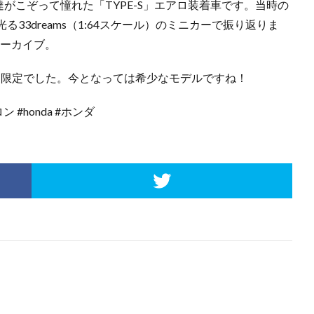
達がこぞって憧れた「TYPE-S」エアロ装着車です。当時の
33dreams（1:64スケール）のミニカーで振り返りま
なアーカイブ。
9台限定でした。今となっては希少なモデルですね！
サロン #honda #ホンダ