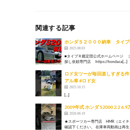
関連する記事
ホンダＳ２０００納車 タイプR
2025.08.03
■タイプＲ鑑定団公式ホームページ 
探し依頼専門店 https://hondaca[…]
ロド女ツーが毎回楽しすぎる件 #
アル車 #ロド女
2025.10.15
[…]
2009年式 ホンダ S2000 2.2 
2026.06.19
★スポーツカー専門店 HMR（エイ
確認下ください。 在庫車両動画は再生リ