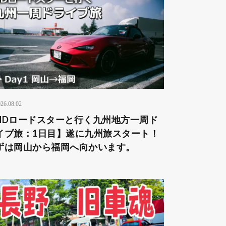
26.08.02
NDロードスターと行く九州地方一周ド
イブ旅：1日目】遂に九州旅スタート！
ずは岡山から福岡へ向かいます。