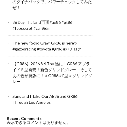
のダイナパックで、パワーチェックしてみた
ぜ！
86 Day Thailand🇹🇭 #ae86 #gt86
#topsecret #car #jdm
The new “Solid Gray” GR86 is here✨
#gazooracing #toyota #gr86 #ハチロク
【GR86】2026.8.6 Thu 遂に！GR86 アプラ
イドＦ型発売！新色ソリッドグレー！そして
あの色が廃版に！＃GR86＃F型＃ソリッドグ
レー
Sung and I Take Our AE86 and GR86
Through Los Angeles
Recent Comments
表示できるコメントはありません。