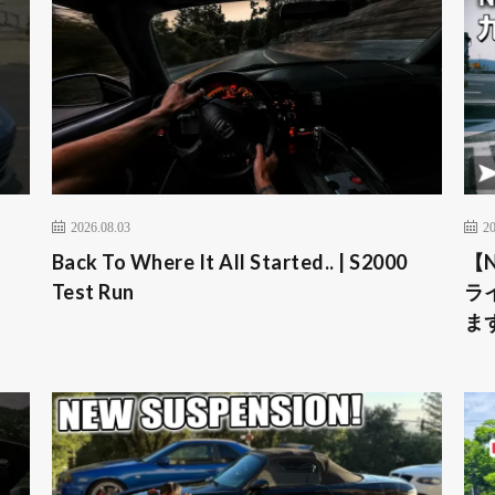
2026.08.03
20
Back To Where It All Started.. | S2000
【
Test Run
ラ
ま