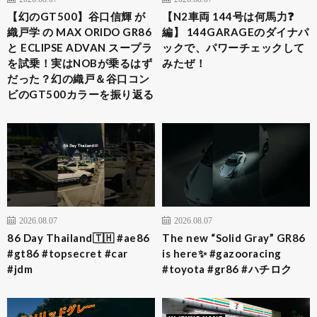
【幻のGT500】谷口信輝 が
【N2車両 144号は何馬力❓
織戸学 の MAX ORIDO GR86
編】 144GARAGEのダイナパ
と ECLIPSE ADVAN スープラ
ックで、パワーチェックして
を試乗！実はNOBが乗るはず
みたぜ！
だった？幻の織戸＆谷口コン
ビのGT500カラーを振り返る
2026.08.07
2026.08.07
86 Day Thailand🇹🇭 #ae86
The new “Solid Gray” GR86
#gt86 #topsecret #car
is here✨ #gazooracing
#jdm
#toyota #gr86 #ハチロク