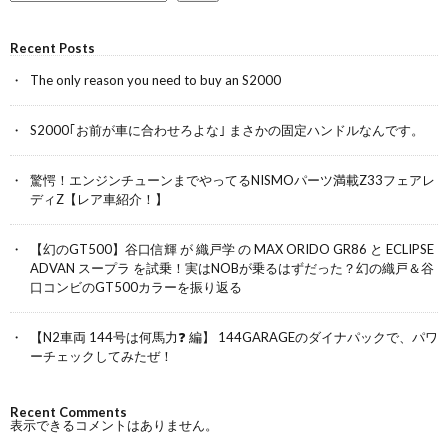
Recent Posts
The only reason you need to buy an S2000
S2000｢お前が車に合わせろよな｣ まさかの固定ハンドルなんです。
驚愕！エンジンチューンまでやってるNISMOパーツ満載Z33フェアレ
ディZ【レア車紹介！】
【幻のGT500】谷口信輝 が 織戸学 の MAX ORIDO GR86 と ECLIPSE
ADVAN スープラ を試乗！実はNOBが乗るはずだった？幻の織戸＆谷
口コンビのGT500カラーを振り返る
【N2車両 144号は何馬力❓ 編】 144GARAGEのダイナパックで、パワ
ーチェックしてみたぜ！
Recent Comments
表示できるコメントはありません。