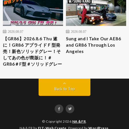
2026.08.07
2026.08.07
【GR86】2026.8.6 Thu 遂
Sung and I Take Our AE86
に！GR86 アプライドＦ型発
and GR86 Through Los
売！新色ソリッドグレー！そ
Angeles
してあの色が廃版に！＃
GR86＃F型＃ソリッドグレー
Back to Top
© Copyright 2026
NA＆FR
.
NA＆FR by
FIT-Web Create
. Powered by
WordPress
.