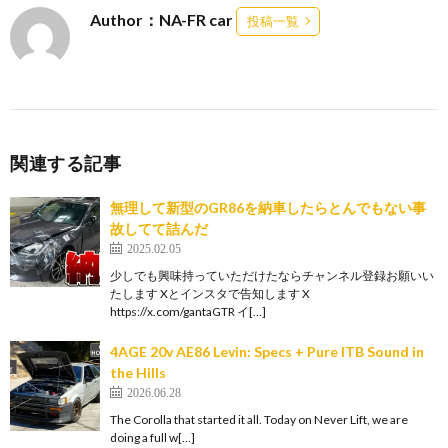
Author：NA-FR car
投稿一覧
関連する記事
無理して新型のGR86を納車したらとんでもない事
故してて詰んだ
2025.02.05
少しでも興味持っていただけたならチャンネル登録お願いい
たします Xとインスタで告知します X
https://x.com/gantaGTR イ[…]
4AGE 20v AE86 Levin: Specs + Pure ITB Sound in
the Hills
2026.06.28
The Corolla that started it all. Today on Never Lift, we are
doing a full w[…]