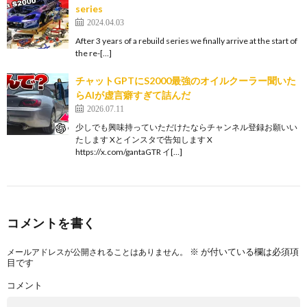
series
2024.04.03
After 3 years of a rebuild series we finally arrive at the start of
the re-[…]
チャットGPTにS2000最強のオイルクーラー聞いた
らAIが虚言癖すぎて詰んだ
2026.07.11
少しでも興味持っていただけたならチャンネル登録お願いい
たします Xとインスタで告知します X
https://x.com/gantaGTR イ[…]
コメントを書く
※
が付いている欄は必須項
メールアドレスが公開されることはありません。
目です
コメント