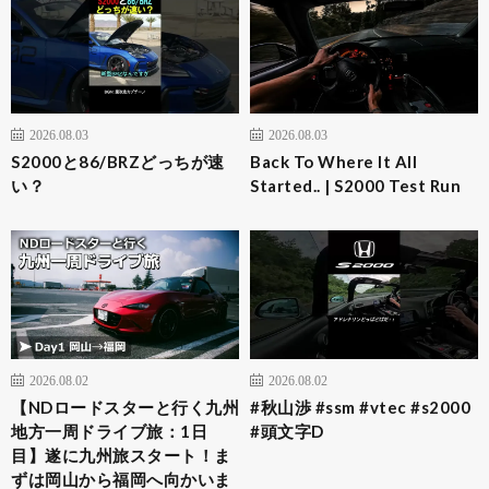
2026.08.03
2026.08.03
S2000と86/BRZどっちが速
Back To Where It All
い？
Started.. | S2000 Test Run
2026.08.02
2026.08.02
【NDロードスターと行く九州
#秋山渉 #ssm #vtec #s2000
地方一周ドライブ旅：1日
#頭文字D
目】遂に九州旅スタート！ま
ずは岡山から福岡へ向かいま