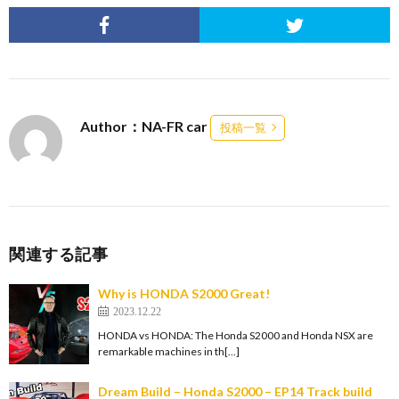
Author：NA-FR car
投稿一覧
関連する記事
Why is HONDA S2000 Great!
2023.12.22
HONDA vs HONDA: The Honda S2000 and Honda NSX are
remarkable machines in th[…]
Dream Build – Honda S2000 – EP14 Track build