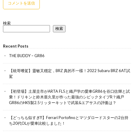
検索
検索
Recent Posts
THE BUDDY – GR86
【統哥嗜駕】靈敏又穩定，BRZ 真的不一樣！2022 Subaru BRZ 6AT試
駕
【初登場】土屋圭市がARTA FL5と織戸学の愛車GR86を谷口信輝と試
乗！ドリキンと鈴木亜久里が作った最強のシビックタイプR？織戸
GR86のHKS製2.5リッターキットで武装&エアサスの評価は？
【どっちも似すぎ⁉︎】Ferrari Portofinoとマツダロードスターの2台持
ち20代OLが愛車比較しました！