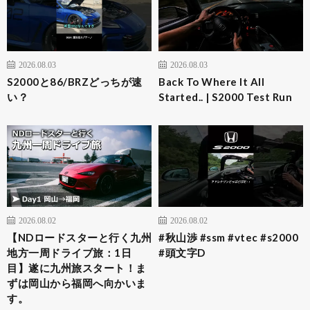
2026.08.03
2026.08.03
S2000と86/BRZどっちが速
Back To Where It All
い？
Started.. | S2000 Test Run
2026.08.02
2026.08.02
【NDロードスターと行く九州
#秋山渉 #ssm #vtec #s2000
地方一周ドライブ旅：1日
#頭文字D
目】遂に九州旅スタート！ま
ずは岡山から福岡へ向かいま
す。