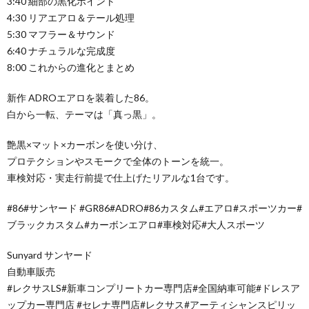
3:40 細部の黒化ポイント
4:30 リアエアロ＆テール処理
5:30 マフラー＆サウンド
6:40 ナチュラルな完成度
8:00 これからの進化とまとめ
新作 ADROエアロを装着した86。
白から一転、テーマは「真っ黒」。
艶黒×マット×カーボンを使い分け、
プロテクションやスモークで全体のトーンを統一。
車検対応・実走行前提で仕上げたリアルな1台です。
#86#サンヤード #GR86#ADRO#86カスタム#エアロ#スポーツカー#
ブラックカスタム#カーボンエアロ#車検対応#大人スポーツ
Sunyard サンヤード
自動車販売
#レクサスLS#新車コンプリートカー専門店#全国納車可能#ドレスア
ップカー専門店 #セレナ専門店#レクサス#アーティシャンスピリッ