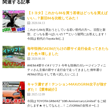
関連する記事
【トヨタ】これから86を買う若者はどっちを買えば
いい…？新旧86を比較してみた！
2026.04.13
これから86を買おうとしている若い世代の方へ。 旧型と新
型、どっちを選べばいいの？**という疑問にお答えします！
今回は 初代の Toyota 86 […]
毎年恒例のAE86だらけの群サイ走行会走ってきたら
また色々壊しました
2026.06.16
#AE86 #群サイ#ドリフト 今年も恒例のガレージインフィニ
ティさん主催の群サイ走行会で走ってきました 例年通り
AE86が沢山 そして色々試したいこ[…]
キャラ濃すぎ！テンションMAXのGR86女子が強す
ぎた！【愛車紹介】
2025.12.09
今回は TOYOTA GR86 RZ “10th Anniversary Limited” をご紹
介します🔥 そしてなんと…！ このGR86の女性オー[…]