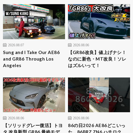
2026.08.07
2026.08.06
Sung and I Take Our AE86
【GR86改良】値上げナシ！
and GR86 Through Los
なのに新色・MT改良！ソレ
Angeles
はズルいって！
2026.08.06
2026.08.06
【ソリッドグレー復活】トヨ
86の日2026 AE86どこいっ
タ 改良新型 GR86 最終モデ
た… 86BRZ ZN6 ハチロク