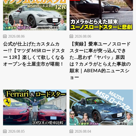
2026.08.06
2026.08.06
公式が仕上げたカスタムカ
【実録】愛車ユーノスロード
ー!?【マツダ MSRロードスタ
スターに車が突っ込んでき
ー 12R】楽しくて欲しくなる
た…思わず「ヤバッ」原因
オープンを土屋圭市が堪能！
は？カメラがとらえた事故の
顛末｜ABEMA的ニュースシ
ョー
2026.08.05
2026.08.04