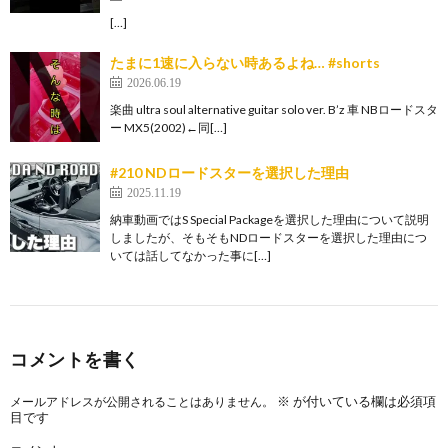
[…]
たまに1速に入らない時あるよね… #shorts
2026.06.19
楽曲 ultra soul alternative guitar solo ver. B’z 車 NBロードスタ
ー MX5(2002)←同[…]
#210 NDロードスターを選択した理由
2025.11.19
納車動画ではS Special Packageを選択した理由について説明
しましたが、そもそもNDロードスターを選択した理由につ
いては話してなかった事に[…]
コメントを書く
※
が付いている欄は必須項
メールアドレスが公開されることはありません。
目です