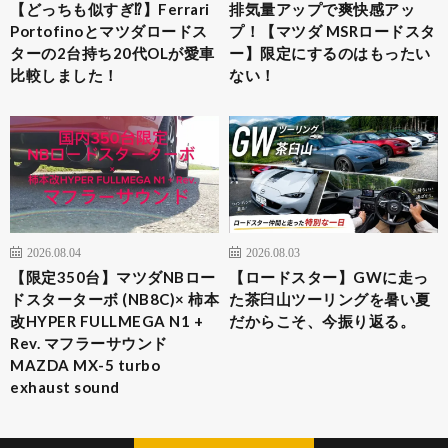
【どっちも似すぎ⁉︎】Ferrari
排気量アップで爽快感アッ
Portofinoとマツダロードス
プ！【マツダ MSRロードスタ
ターの2台持ち20代OLが愛車
ー】限定にするのはもったい
比較しました！
ない！
2026.08.04
2026.08.03
​【限定350台】マツダNBロー
【ロードスター】GWに走っ
ドスターターボ (NB8C)× 柿本
た茶臼山ツーリングを暑い夏
改HYPER FULLMEGA N1 +
だからこそ、今振り返る。
Rev. マフラーサウンド
MAZDA MX-5 turbo
exhaust sound