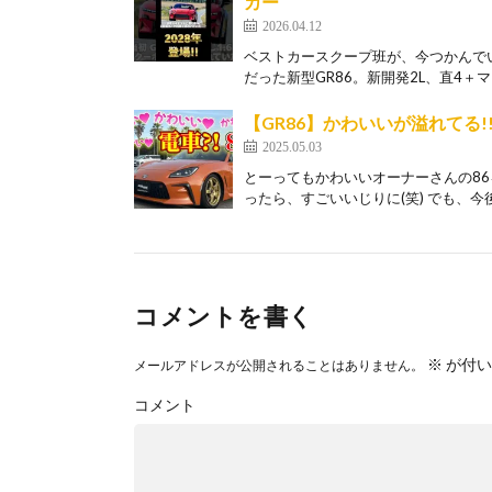
カー
2026.04.12
ベストカースクープ班が、今つかんでい
だった新型GR86。新開発2L、直4＋マ
【GR86】かわいいが溢れてる!!
2025.05.03
とーってもかわいいオーナーさんの86
ったら、すごいいじりに(笑) でも、今後
コメントを書く
※
が付い
メールアドレスが公開されることはありません。
コメント