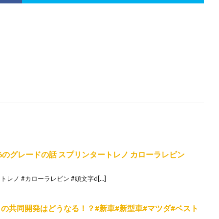
6のグレードの話 スプリンタートレノ カローラレビン
ートレノ #カローラレビン #頭文字d[…]
ダとの共同開発はどうなる！？#新車#新型車#マツダ#ベスト