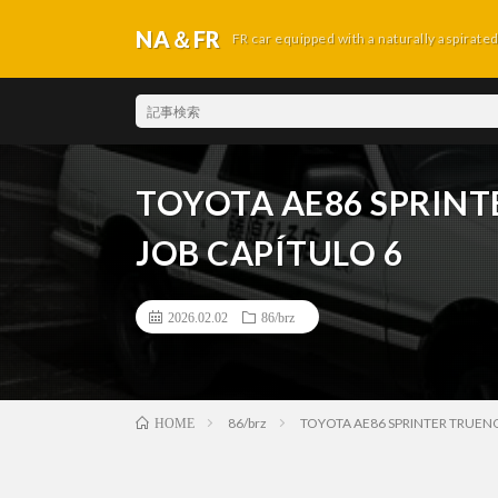
NA＆FR
FR car equipped with a naturally aspirate
TOYOTA AE86 SPRINTE
JOB CAPÍTULO 6
2026.02.02
86/brz
86/brz
TOYOTA AE86 SPRINTER TRUENO
HOME