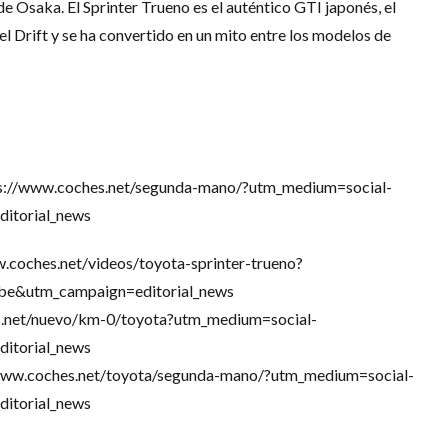
de Osaka. El Sprinter Trueno es el auténtico GTI japonés, el
el Drift y se ha convertido en un mito entre los modelos de
tps://www.coches.net/segunda-mano/?utm_medium=social-
itorial_news
ww.coches.net/videos/toyota-sprinter-trueno?
be&utm_campaign=editorial_news
es.net/nuevo/km-0/toyota?utm_medium=social-
itorial_news
//www.coches.net/toyota/segunda-mano/?utm_medium=social-
itorial_news