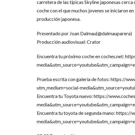
carretera de las típicas Skyline japonesas cerca 
coche con el que muchos jovenes se iniciaron en 
producción japonesa.
Presentado por Joan Dalmau(@dalmauparera)
Producción audiovisual: Crator
Encuentra tu próximo coche en coches.net: ht
media&utm_source=youtube&utm_campaign=ed
Prueba escrita con galería de fotos: https://w
utm_medium=social-media&utm_source=youtu
Encuentra tu Toyota nuevo: https://www.coch
media&utm_source=youtube&utm_campaign=ed
Encuentra tu toyota de segunda mano: https:
media&utm_source=youtube&utm_campaign=ed