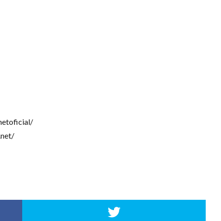
etoficial/
net/