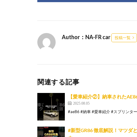
Author：NA-FR car
投稿一覧
関連する記事
【愛車紹介②】納車されたAE8
2025.08.05
#ae86 #納車 #愛車紹介 #スプリンタ
#新型GR86 徹底解説！マツ