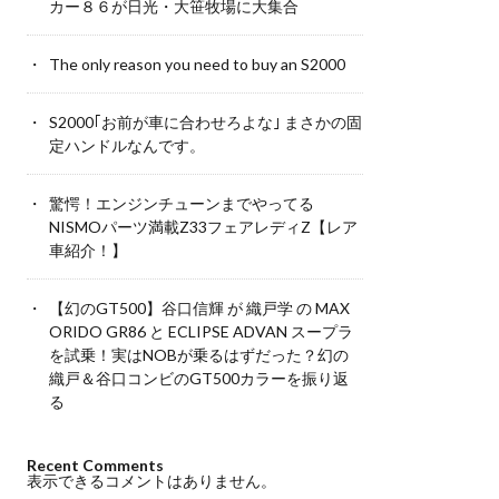
カー８６が日光・大笹牧場に大集合
The only reason you need to buy an S2000
S2000｢お前が車に合わせろよな｣ まさかの固
定ハンドルなんです。
驚愕！エンジンチューンまでやってる
NISMOパーツ満載Z33フェアレディZ【レア
車紹介！】
【幻のGT500】谷口信輝 が 織戸学 の MAX
ORIDO GR86 と ECLIPSE ADVAN スープラ
を試乗！実はNOBが乗るはずだった？幻の
織戸＆谷口コンビのGT500カラーを振り返
る
Recent Comments
表示できるコメントはありません。