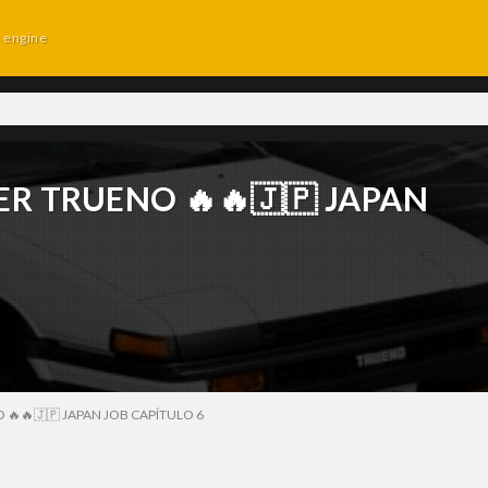
d engine
R TRUENO 🔥🔥🇯🇵 JAPAN
 🔥🔥🇯🇵 JAPAN JOB CAPÍTULO 6