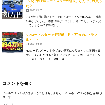
150万円のNAロードスターの現実。なんでこれ買っ
た？
2026.03.07
2025年11月に購入したこの NAロードスター(NA6CE)、総額
150万円でした。 本体価格は132万円。高いでしょうか？安
いでしょうか？ 前半で[…]
NDロードスター 走行距離 約４万㎞でのトラブ
ル・・・
2024.03.11
NDロードスターのトラブルの動画になります この動画を参
考にしていただけると嬉しいです(/・ω・)/ ＃NDロードスタ
ー ＃トラブル ＃TOOLBOX[…]
コメントを書く
※
が付いている欄は必須項
メールアドレスが公開されることはありません。
目です
コメント