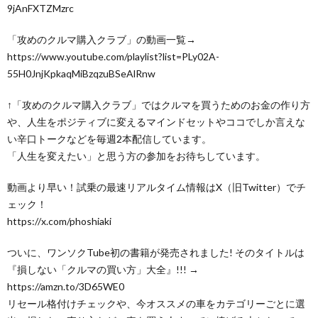
9jAnFXTZMzrc
「攻めのクルマ購入クラブ」の動画一覧→
https://www.youtube.com/playlist?list=PLy02A-
55H0JnjKpkaqMiBzqzuBSeAlRnw
↑「攻めのクルマ購入クラブ」ではクルマを買うためのお金の作り方
や、人生をポジティブに変えるマインドセットやココでしか言えな
い辛口トークなどを毎週2本配信しています。
「人生を変えたい」と思う方の参加をお待ちしています。
動画より早い！試乗の最速リアルタイム情報はX（旧Twitter）でチ
ェック！
https://x.com/phoshiaki
ついに、ワンソクTube初の書籍が発売されました! そのタイトルは
『損しない「クルマの買い方」大全』!!! →
https://amzn.to/3D65WE0
リセール格付けチェックや、今オススメの車をカテゴリーごとに選