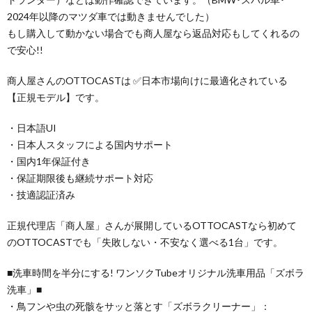
2024年以降のマツダ車では動きませんでした）
もし購入して動かない場合でも商人屋なら返品対応もしてくれるの
で安心!!
商人屋さんのOTTOCASTは ✅日本市場向けに最適化されている
【正規モデル】です。
・日本語UI
・日本人スタッフによる国内サポート
・国内1年保証付き
・保証期限後も継続サポート対応
・技適認証済み
正規代理店「商人屋」さんが展開しているOTTOCASTなら初めて
のOTTOCASTでも「失敗しない・不安なく選べる1台」です。
■洗車時間を半分にする! ワンソクTubeオリジナル洗車用品「ズボラ
洗車」■
・鳥フンや虫の死骸をサッと落とす「ズボラクリーナー」：