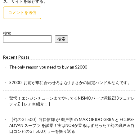
ス、サイトを保存する。
検索
検索
Recent Posts
The only reason you need to buy an S2000
S2000｢お前が車に合わせろよな｣ まさかの固定ハンドルなんです。
驚愕！エンジンチューンまでやってるNISMOパーツ満載Z33フェアレ
ディZ【レア車紹介！】
【幻のGT500】谷口信輝 が 織戸学 の MAX ORIDO GR86 と ECLIPSE
ADVAN スープラ を試乗！実はNOBが乗るはずだった？幻の織戸＆谷
口コンビのGT500カラーを振り返る