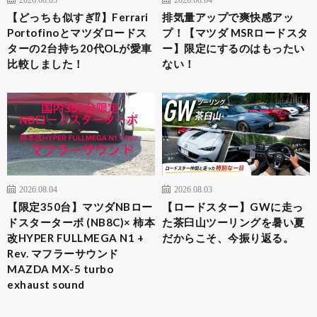
【どっちも似すぎ⁉︎】Ferrari
排気量アップで爽快感アッ
Portofinoとマツダロードス
プ！【マツダ MSRロードスタ
ターの2台持ち20代OLが愛車
ー】限定にするのはもったい
比較しました！
ない！
2026.08.04
2026.08.03
​【限定350台】マツダNBロー
【ロードスター】GWに走っ
ドスターターボ (NB8C)× 柿本
た茶臼山ツーリングを暑い夏
改HYPER FULLMEGA N1 +
だからこそ、今振り返る。
Rev. マフラーサウンド
MAZDA MX-5 turbo
exhaust sound