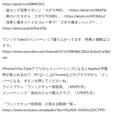
https://amzn.to/40NR5XQ
・超ロング洗車スポンジ「ズボラPAD」：https://amzn.to/48xiPkr
・車のバスタオル「ズボラTOWEL」：https://amzn.to/49ObhLd
・洗車と撥水コートがコレ一本で!「ズボラ撥水シャンプー」：
https://amzn.asia/d/4rwYl5b
ワンソクTubeのメンバーシップ盛り上がってます。特典と価格はコ
チラ↓
https://www.youtube.com/channel/UCo150kMjyLQDsLdudoyCqYg/j
oin
iPhoneのYouTubeアプリからメンバーシップになるとAppleの手数
料が取られるので、PCないしはChromeなどのブラウザから「メン
バーになる」ボタンを押してくださいね。
ライトプラン「ワンソクチュー部部員」（490円/月）
メンバーシップ「攻めのクルマ購入クラブ」（1790円/月）
「ワンソクチュー部部員」が見れる動画一覧→
https://www.youtube.com/playlist?list=PLy02A-55H0Jn2ZiCPPl5-