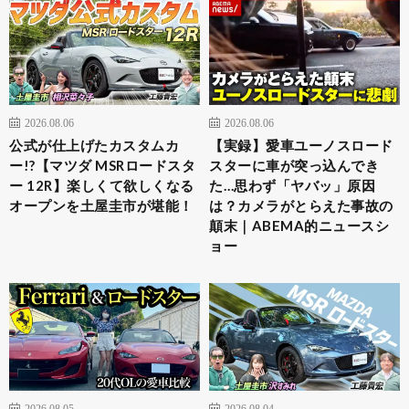
2026.08.06
2026.08.06
公式が仕上げたカスタムカ
【実録】愛車ユーノスロード
ー!?【マツダ MSRロードスタ
スターに車が突っ込んでき
ー 12R】楽しくて欲しくなる
た…思わず「ヤバッ」原因
オープンを土屋圭市が堪能！
は？カメラがとらえた事故の
顛末｜ABEMA的ニュースシ
ョー
2026.08.05
2026.08.04