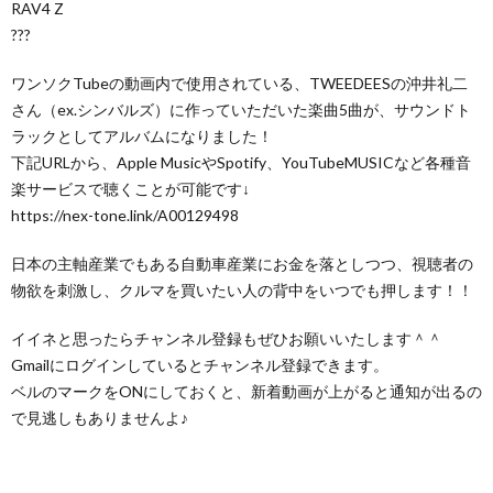
RAV4 Z
???
ワンソクTubeの動画内で使用されている、TWEEDEESの沖井礼二
さん（ex.シンバルズ）に作っていただいた楽曲5曲が、サウンドト
ラックとしてアルバムになりました！
下記URLから、Apple MusicやSpotify、YouTubeMUSICなど各種音
楽サービスで聴くことが可能です↓
https://nex-tone.link/A00129498
日本の主軸産業でもある自動車産業にお金を落としつつ、視聴者の
物欲を刺激し、クルマを買いたい人の背中をいつでも押します！！
イイネと思ったらチャンネル登録もぜひお願いいたします＾＾
Gmailにログインしているとチャンネル登録できます。
ベルのマークをONにしておくと、新着動画が上がると通知が出るの
で見逃しもありませんよ♪