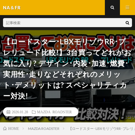
NA＆FR
【ロードスター･LBXモリゾウRR･プ
レリュード比較!】3台買ってどれがお
気に入り? デザイン･内装･加速･燃費･
実用性･走りなどそれぞれのメリッ
ト･デメリットは? スペシャリティカ
ー対決!
2026.01.28
MAZDA ROADSTER
MAZDA ROADSTER
【ロードスター･LBXモリゾウRR･フ
HOME