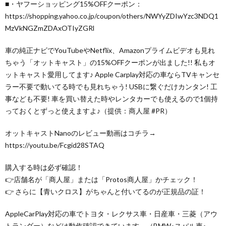
■・ヤフーショッピング15%OFFクーポン：
https://shopping.yahoo.co.jp/coupon/others/NWYyZDIwYzc3NDQ1
MzVkNGZmZDAxOTIyZGRl
車の純正ナビでYouTubeやNetflix、Amazonプライムビデオも見れ
ちゃう「オットキャスト」の15%OFFクーポンが出ました!! 私もオ
ットキャスト愛用してます♪ Apple Carplay対応の車ならTVキャンセ
ラー不要で動いてる時でも見れちゃう! USBに繋ぐだけカンタン! 工
事なども不要! 車を買い替えた時やレンタカーでも使えるので1個持
っておくとずっと使えますよ♪（提供：商人屋 #PR）
オットキャストNanoのレビュー動画はコチラ→
https://youtu.be/Fcgid28STAQ
購入する時は必ず確認！
👉店舗名が「商人屋」または「Protos商人屋」かチェック！
👉 さらに【青いクロス】がちゃんと付いてるのが正規品の証！
AppleCarPlay対応の車でトヨタ・レクサス車・日産車・三菱（アウ
トランダー）などは動作確認できています。（BMW･スバル車･