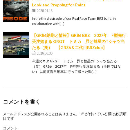
Look and Prepping for Paint
2026.01.18
In the third episode of our Feal Race Team BRZ build, in
collaboration with[…]
【GR86納期と情報】GR86 BRZ 2027年 F型先行
受注始まる GRGT トミカ 昴と彗星のTシャツ当
たる（笑） 【GR86＆二代目BRZclub】
2026.06.30
今週のネタ GRGT トミカ 昴と彗星のTシャツ当たる
（笑） GR86 2027年 F型先行受注始まる（全国ではな
い） 以前渡海自動車に行って撮った動[…]
コメントを書く
※
が付いている欄は必須項
メールアドレスが公開されることはありません。
目です
コメント