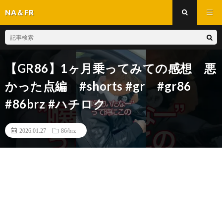
NA＆FR
【GR86】1ヶ月乗ってみての感想 悪
かった点編 #shorts #gr #gr86
#86brz #ハチロク
2026.01.27
86/brz