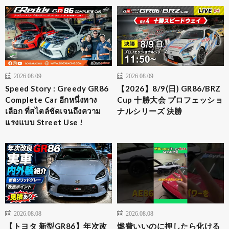
2026.08.09
2026.08.09
Speed Story : Greedy GR86
【2026】8/9(日) GR86/BRZ
Complete Car อีกหนึ่งทาง
Cup 十勝大会 プロフェッショ
เลือก ที่สไตล์ชัดเจนถึงความ
ナルシリーズ 決勝
แรงแบบ Street Use !
2026.08.08
2026.08.08
【トヨタ 新型GR86】年次改
燃費いいのに押したら化ける