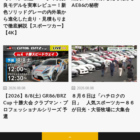
良モデルを実車レビュー！新
AE86の秘密
色ソリッドグレーの内外装か
ら進化した走り・見積もりま
で徹底解説【スポーツカー】
【4K】
2026.08.08
2026.08.08
【2026】8/8(土) GR86/BRZ
８月６日は「ハチロクの
Cup 十勝大会 クラブマン・プ
日」 人気スポーツカー８６
ロフェッショナルシリーズ 予
が日光・大笹牧場に大集合
選