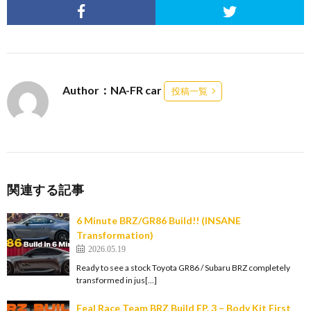
Author：NA-FR car
投稿一覧
関連する記事
6 Minute BRZ/GR86 Build!! (INSANE
Transformation)
2026.05.19
Ready to see a stock Toyota GR86 / Subaru BRZ completely
transformed in jus[…]
Feal Race Team BRZ Build EP. 3 – Body Kit First