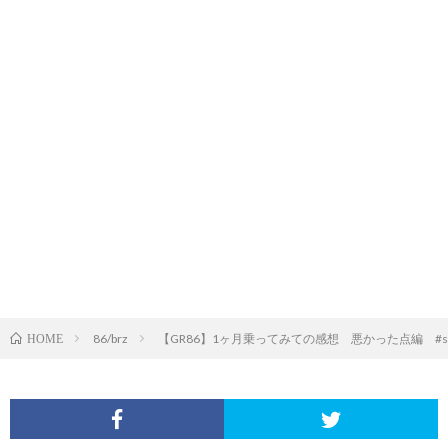
86/brz
【GR86】1ヶ月乗ってみての感想 悪かった点編 #shorts 
HOME