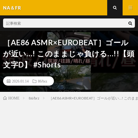
NA＆FR
［AE86 ASMR×EUROBEAT］ゴール
が近い…! このままじゃ負ける…!!【頭
文字D】 #Shorts
2026.01.14
86/brz
86/brz
［AE86 ASMR×EUROBEAT］ゴールが近い…! このまま
HOME