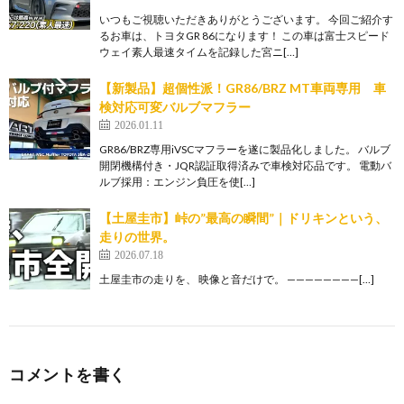
いつもご視聴いただきありがとうございます。 今回ご紹介す
るお車は、トヨタGR 86になります！ この車は富士スピード
ウェイ素人最速タイムを記録した宮ニ[…]
【新製品】超個性派！GR86/BRZ MT車両専用 車
検対応可変バルブマフラー
2026.01.11
GR86/BRZ専用iVSCマフラーを遂に製品化しました。 バルブ
開閉機構付き・JQR認証取得済みで車検対応品です。 電動バ
ルブ採用：エンジン負圧を使[…]
【土屋圭市】峠の”最高の瞬間”｜ドリキンという、
走りの世界。
2026.07.18
土屋圭市の走りを、 映像と音だけで。 ————————[…]
コメントを書く