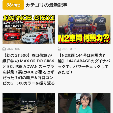
86/brz
カテゴリの最新記事
2026.08.07
2026.08.07
【幻のGT500】谷口信輝 が
【N2車両 144号は何馬力❓
織戸学 の MAX ORIDO GR86
編】 144GARAGEのダイナパ
と ECLIPSE ADVAN スープラ
ックで、パワーチェックして
を試乗！実はNOBが乗るはず
みたぜ！
だった？幻の織戸＆谷口コン
ビのGT500カラーを振り返る