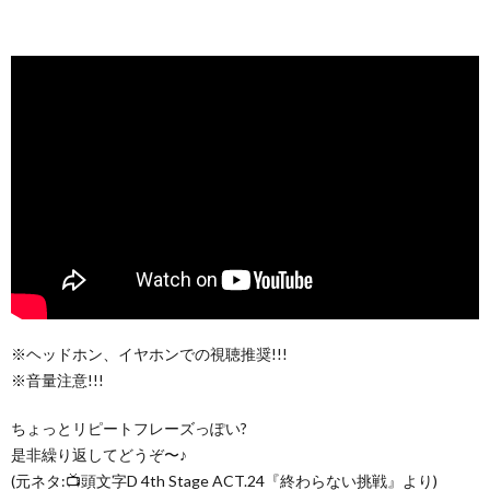
※ヘッドホン、イヤホンでの視聴推奨!!!
※音量注意!!!
ちょっとリピートフレーズっぽい?
是非繰り返してどうぞ〜♪
(元ネタ:📺頭文字D 4th Stage ACT.24『終わらない挑戦』より)