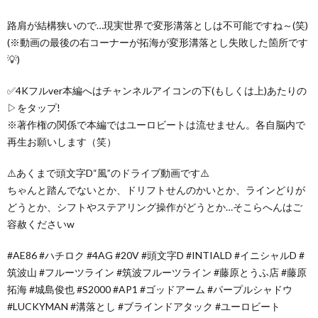
路肩が結構狭いので…現実世界で変形溝落としは不可能ですね～(笑)
(※動画の最後の右コーナーが拓海が変形溝落とし失敗した箇所です
💡)
✅4Kフルver本編へはチャンネルアイコンの下(もしくは上)あたりの
▷をタップ!
※著作権の関係で本編ではユーロビートは流せません。各自脳内で
再生お願いします（笑）
⚠️あくまで頭文字D“風”のドライブ動画です⚠️
ちゃんと踏んでないとか、ドリフトせんのかいとか、ラインどりが
どうとか、シフトやステアリング操作がどうとか…そこらへんはご
容赦くださいw
#AE86 #ハチロク #4AG #20V #頭文字D #INTIALD #イニシャルD #
筑波山 #フルーツライン #筑波フルーツライン #藤原とうふ店 #藤原
拓海 #城島俊也 #S2000 #AP1 #ゴッドアーム #パープルシャドウ
#LUCKYMAN #溝落とし #ブラインドアタック #ユーロビート