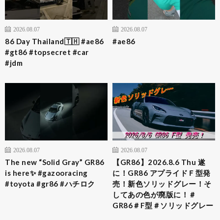
2026.08.07
2026.08.07
86 Day Thailand🇹🇭 #ae86
#ae86
#gt86 #topsecret #car
#jdm
2026.08.07
2026.08.07
The new “Solid Gray” GR86
【GR86】2026.8.6 Thu 遂
is here✨ #gazooracing
に！GR86 アプライドＦ型発
#toyota #gr86 #ハチロク
売！新色ソリッドグレー！そ
してあの色が廃版に！＃
GR86＃F型＃ソリッドグレー