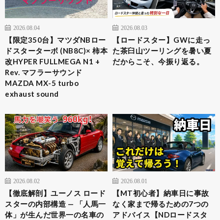
2026.08.04
2026.08.03
​【限定350台】マツダNBロー
【ロードスター】GWに走っ
ドスターターボ (NB8C)× 柿本
た茶臼山ツーリングを暑い夏
改HYPER FULLMEGA N1 +
だからこそ、今振り返る。
Rev. マフラーサウンド
MAZDA MX-5 turbo
exhaust sound
2026.08.02
2026.08.01
【徹底解剖】ユーノス ロード
【MT初心者】納車日に事故
スターの内部構造 — 「人馬一
なく家まで帰るための7つの
体」が生んだ世界一の名車の
アドバイス【NDロードスタ