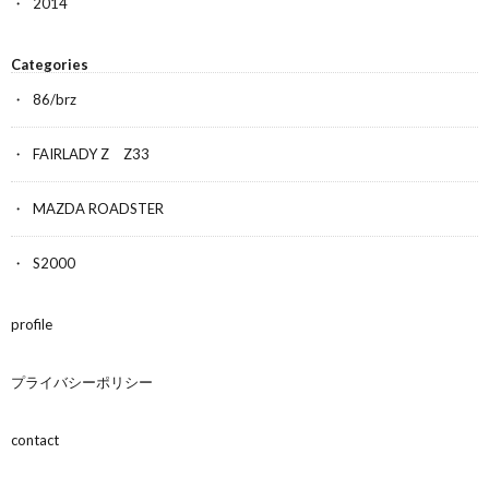
2014
Categories
86/brz
FAIRLADY Z Z33
MAZDA ROADSTER
S2000
profile
プライバシーポリシー
contact