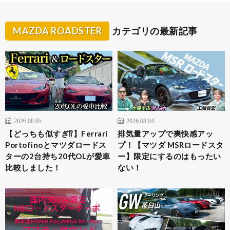
MAZDA ROADSTER
カテゴリの最新記事
2026.08.05
2026.08.04
【どっちも似すぎ⁉︎】Ferrari
排気量アップで爽快感アッ
Portofinoとマツダロードス
プ！【マツダ MSRロードスタ
ターの2台持ち20代OLが愛車
ー】限定にするのはもったい
比較しました！
ない！