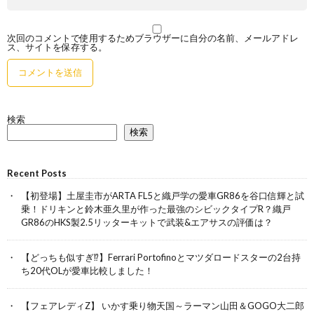
次回のコメントで使用するためブラウザーに自分の名前、メールアドレ
ス、サイトを保存する。
検索
検索
Recent Posts
【初登場】土屋圭市がARTA FL5と織戸学の愛車GR86を谷口信輝と試
乗！ドリキンと鈴木亜久里が作った最強のシビックタイプR？織戸
GR86のHKS製2.5リッターキットで武装&エアサスの評価は？
【どっちも似すぎ⁉︎】Ferrari Portofinoとマツダロードスターの2台持
ち20代OLが愛車比較しました！
【フェアレディZ】 いかす乗り物天国～ラーマン山田＆GOGO大二郎