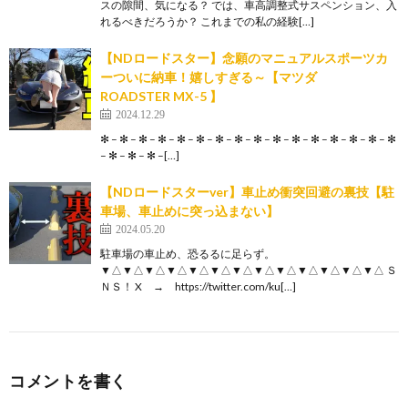
スの隙間、気になる？ では、車高調整式サスペンション、入
れるべきだろうか？ これまでの私の経験[…]
【NDロードスター】念願のマニュアルスポーツカ
ーついに納車！嬉しすぎる～【マツダ
ROADSTER MX-5 】
2024.12.29
✻ – ✻ – ✻ – ✻ – ✻ – ✻ – ✻ – ✻ – ✻ – ✻ – ✻ – ✻ – ✻ – ✻ – ✻ – ✻
– ✻ – ✻ – ✻ –[…]
【NDロードスターver】車止め衝突回避の裏技【駐
車場、車止めに突っ込まない】
2024.05.20
駐車場の車止め、恐るるに足らず。
▼△▼△▼△▼△▼△▼△▼△▼△▼△▼△▼△▼△▼△ Ｓ
ＮＳ！ X → https://twitter.com/ku[…]
コメントを書く