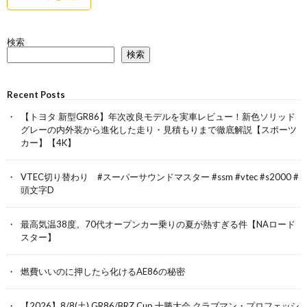
検索
検索
Recent Posts
【トヨタ 新型GR86】年次改良モデルを実車レビュー！新色ソリッド
グレーの内外装から進化した走り・見積もりまで徹底解説【スポーツ
カー】【4K】
VTEC切り替わり #スーパーサウンドマスター #ssm #vtec #s2000 #
頭文字D
最高気温38度。70代オープンカー乗りの夏が熱すぎる件【NAロード
スター】
燃費いいのに押したら化けるAE86の秘密
【2026】8/8(土) GR86/BRZ Cup 十勝大会 クラブマン・プロフェッシ