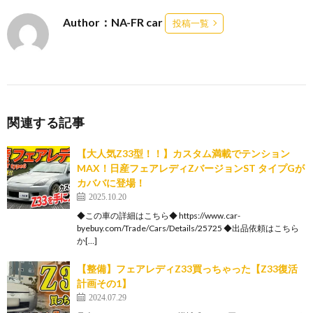
Author：NA-FR car
投稿一覧
関連する記事
【大人気Z33型！！】カスタム満載でテンション
MAX！日産フェアレディZバージョンST タイプGが
カババに登場！
2025.10.20
◆この車の詳細はこちら◆ https://www.car-
byebuy.com/Trade/Cars/Details/25725 ◆出品依頼はこちら
か[…]
【整備】フェアレディZ33買っちゃった【Z33復活
計画その1】
2024.07.29