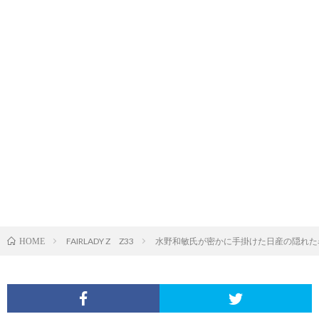
FAIRLADY Z Z33
水野和敏氏が密かに手掛けた日産の隠れた名
HOME