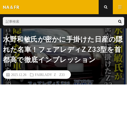
NA＆FR
水野和敏氏が密かに手掛けた日産の隠
れた名車！フェアレディZ Z33型を首
都高で徹底インプレッション
2025.12.26
FAIRLADY Z Z33