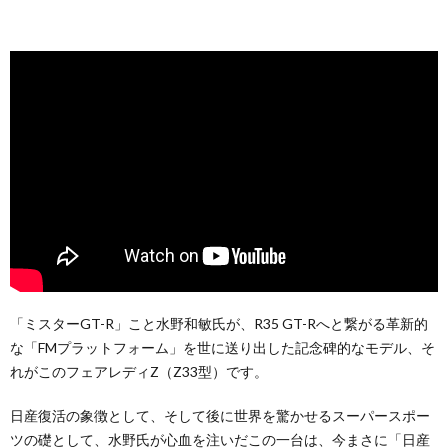
「ミスターGT-R」こと水野和敏氏が、R35 GT-Rへと繋がる革新的
な「FMプラットフォーム」を世に送り出した記念碑的なモデル、そ
れがこのフェアレディZ（Z33型）です。
日産復活の象徴として、そして後に世界を驚かせるスーパースポー
ツの礎として、水野氏が心血を注いだこの一台は、今まさに「日産