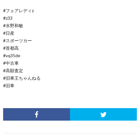
#フェアレディz
#z33
#水野和敏
#日産
#スポーツカー
#首都高
#vq35de
#中古車
#高額査定
#旧車王ちゃんねる
#旧車