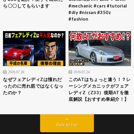
ら〇〇してもらいます
#mechanic #cars #tutorial
#diy #nissan #350z
#fashion
2026.07.26
2026.07.24
なぜフェアレディZは憧れだ
このATはちょっと違う！？レ
ったのに売れ筋ではなくなっ
ーシングメカニックがフェア
たのか？
レディZ（Z33）後期ATを徹
底解説【おすすめ車紹介！】
Back to Top