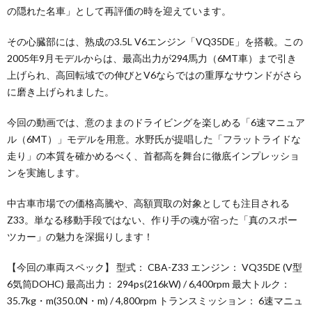
の隠れた名車」として再評価の時を迎えています。
その心臓部には、熟成の3.5L V6エンジン「VQ35DE」を搭載。この
2005年9月モデルからは、最高出力が294馬力（6MT車）まで引き
上げられ、高回転域での伸びとV6ならではの重厚なサウンドがさら
に磨き上げられました。
今回の動画では、意のままのドライビングを楽しめる「6速マニュア
ル（6MT）」モデルを用意。水野氏が提唱した「フラットライドな
走り」の本質を確かめるべく、首都高を舞台に徹底インプレッショ
ンを実施します。
中古車市場での価格高騰や、高額買取の対象としても注目される
Z33。単なる移動手段ではない、作り手の魂が宿った「真のスポー
ツカー」の魅力を深掘りします！
【今回の車両スペック】 型式： CBA-Z33 エンジン： VQ35DE (V型
6気筒DOHC) 最高出力： 294ps(216kW) / 6,400rpm 最大トルク：
35.7kg・m(350.0N・m) / 4,800rpm トランスミッション： 6速マニュ