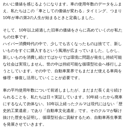
わいに価値を感じるようになります。車の使用年数のデータをふま
え、私たちはこの「車としての価値が変わる」タイミング、つまり
10年が車の第2の人生が始まるときと定義しました。
そして、10年以上経過した旧車の価値をさらに高めていくのが私た
ちの仕事です。
ハイパー消費時代の中で、少しでも古くなったものは捨てて、新し
いものをすぐに購入するという風潮が広まっていました。しかし、
新しいものを消費し続けてばかりでは環境に問題が発生し持続可能
な社会は実現しません。世の中は持続可能な循環型社会へ移行しよ
うとしています。その中で、自動車業界でもまだまだ使える車両を
修理・修復し活用していくことが必要です。
車の平均使用年数について前述しましたが、まだまだ長く走り続け
られることを、私たちは日々実証しています。10年経ったから廃車
にするなんて勿体ない。10年以上経ったクルマは現代にはない「歴
史的工業遺産」であり「自動車文化遺産」です。そのクルマが駆け
抜けた歴史を証明し、循環型社会に貢献するため、自動車再生事業
を発展させていきます。