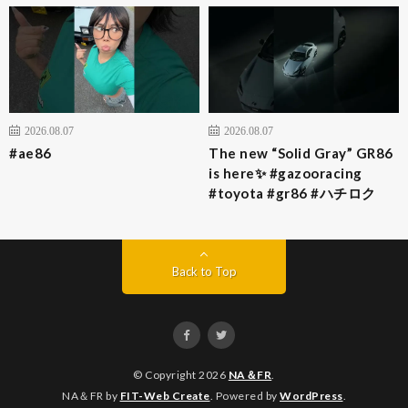
2026.08.07
2026.08.07
#ae86
The new “Solid Gray” GR86
is here✨ #gazooracing
#toyota #gr86 #ハチロク
Back to Top
© Copyright 2026
NA＆FR
.
NA＆FR by
FIT-Web Create
. Powered by
WordPress
.