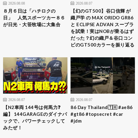
2026.08.08
2026.08.07
８月６日は「ハチロクの
【幻のGT500】谷口信輝 が
日」 人気スポーツカー８６
織戸学 の MAX ORIDO GR86
が日光・大笹牧場に大集合
と ECLIPSE ADVAN スープラ
を試乗！実はNOBが乗るはず
だった？幻の織戸＆谷口コン
ビのGT500カラーを振り返る
2026.08.07
2026.08.07
【N2車両 144号は何馬力❓
86 Day Thailand🇹🇭 #ae86
編】 144GARAGEのダイナパ
#gt86 #topsecret #car
ックで、パワーチェックして
#jdm
みたぜ！