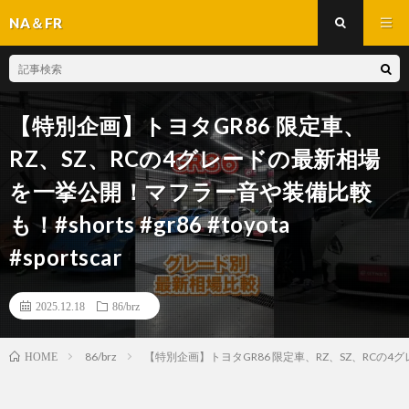
NA＆FR
【特別企画】トヨタGR86 限定車、
RZ、SZ、RCの4グレードの最新相場
を一挙公開！マフラー音や装備比較
も！#shorts #gr86 #toyota
#sportscar
2025.12.18
86/brz
86/brz
【特別企画】トヨタGR86 限定車、RZ、SZ、RCの4グレード
HOME