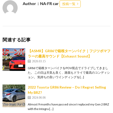
Author：NA-FR car
投稿一覧
関連する記事
【ASMR】GR86で箱根ターンパイク｜フジツボマフ
ラーの最高サウンド【Exhaust Sound】
2026.03.15
GR86で箱根ターンパイクをPOV視点でドライブしてきまし
た。 この日は天気も良く、路面もドライで最高のコンディシ
ョン。 気持ちの良いワインディングを[…]
2022 Toyota GR86 Review – Do I Regret Selling
My BRZ?
2024.06.06
Almost 9 months have passed since I replaced my Gen 2 BRZ
with the Integra […]