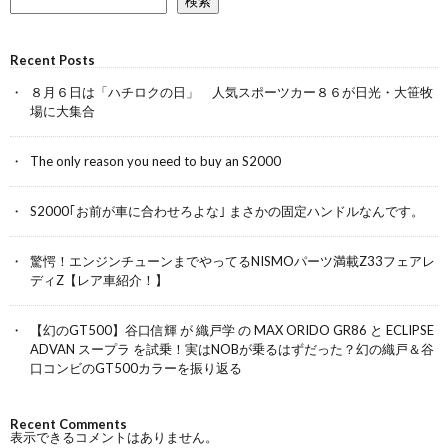
検索
Recent Posts
８月６日は「ハチロクの日」 人気スポーツカー８６が日光・大笹牧
場に大集合
The only reason you need to buy an S2000
S2000｢お前が車に合わせろよな｣ まさかの固定ハンドルなんです。
驚愕！エンジンチューンまでやってるNISMOパーツ満載Z33フェアレ
ディZ【レア車紹介！】
【幻のGT500】谷口信輝 が 織戸学 の MAX ORIDO GR86 と ECLIPSE
ADVAN スープラ を試乗！実はNOBが乗るはずだった？幻の織戸＆谷
口コンビのGT500カラーを振り返る
Recent Comments
表示できるコメントはありません。