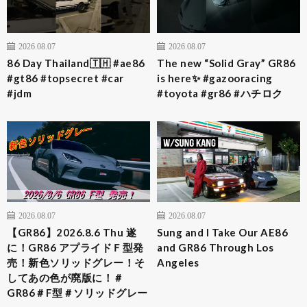
2026.08.07
2026.08.07
86 Day Thailand🇹🇭 #ae86
The new “Solid Gray” GR86
#gt86 #topsecret #car
is here✨ #gazooracing
#jdm
#toyota #gr86 #ハチロク
2026.08.07
2026.08.07
【GR86】2026.8.6 Thu 遂
Sung and I Take Our AE86
に！GR86 アプライドＦ型発
and GR86 Through Los
売！新色ソリッドグレー！そ
Angeles
してあの色が廃版に！＃
GR86＃F型＃ソリッドグレー