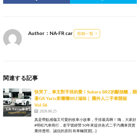
Author：NA-FR car
投稿一覧
関連する記事
快哭了，車主對手排的愛！Subaru BRZ的斷捨離，開
著GR Yaris來嚐嚐BRZ滋味｜ 圈外人二手車開箱
Vol.56
2026.06.25
真是帶點感傷又可愛的收車小故事，手排最高啊！ 嗨，大家好
#明松汽車商行，老字號經營 50年來提供各式二手汽機車買賣
秉持透明、誠信的原則 有車輛買賣[…]