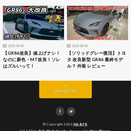
2026.08.06
2026.08.06
【GR86改良】値上げナシ！
【ソリッドグレー復活】トヨ
なのに新色・MT改良！ソレ
タ 改良新型 GR86 最終モデ
はズルいって！
ル？ 外装 レビュー
Back to Top
© Copyright 2026
NA＆FR
.
NA＆FR by
FIT-Web Create
. Powered by
WordPress
.