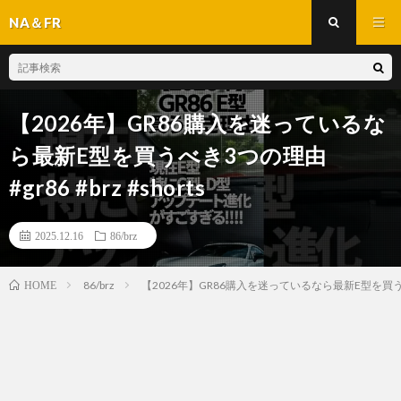
NA＆FR
【2026年】GR86購入を迷っているな
ら最新E型を買うべき3つの理由
#gr86 #brz #shorts
2025.12.16
86/brz
86/brz
【2026年】GR86購入を迷っているなら最新E型を買うべき3つ
HOME