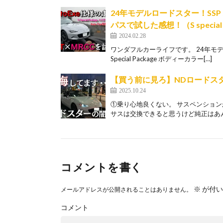
24年モデルロードスター！SS
パスで試した感想！（S specia
2024.02.28
ワンダフルカーライフです。 24年モ
Special Package ボディーカラー[…]
【買う前に見ろ】NDロードス
2025.10.24
①乗り心地良くない。 サスペンションが
サスは交換できると思うけど純正はあん
コメントを書く
※
が付い
メールアドレスが公開されることはありません。
コメント