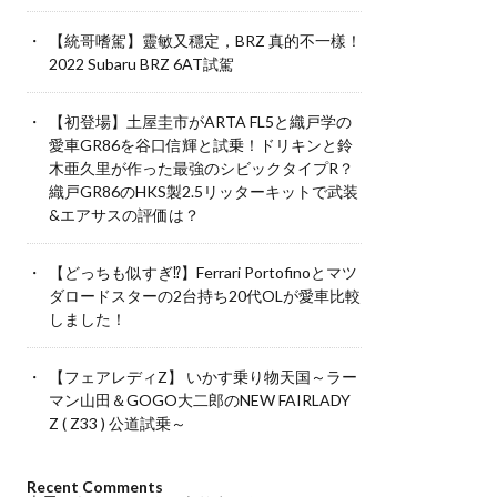
【統哥嗜駕】靈敏又穩定，BRZ 真的不一樣！
2022 Subaru BRZ 6AT試駕
【初登場】土屋圭市がARTA FL5と織戸学の
愛車GR86を谷口信輝と試乗！ドリキンと鈴
木亜久里が作った最強のシビックタイプR？
織戸GR86のHKS製2.5リッターキットで武装
&エアサスの評価は？
【どっちも似すぎ⁉︎】Ferrari Portofinoとマツ
ダロードスターの2台持ち20代OLが愛車比較
しました！
【フェアレディZ】 いかす乗り物天国～ラー
マン山田＆GOGO大二郎のNEW FAIRLADY
Z ( Z33 ) 公道試乗～
Recent Comments