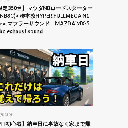
【限定350台】マツダNBロードスターター
(NB8C)× 柿本改HYPER FULLMEGA N1
Rev. マフラーサウンド MAZDA MX-5
rbo exhaust sound
26.08.01
MT初心者】納車日に事故なく家まで帰