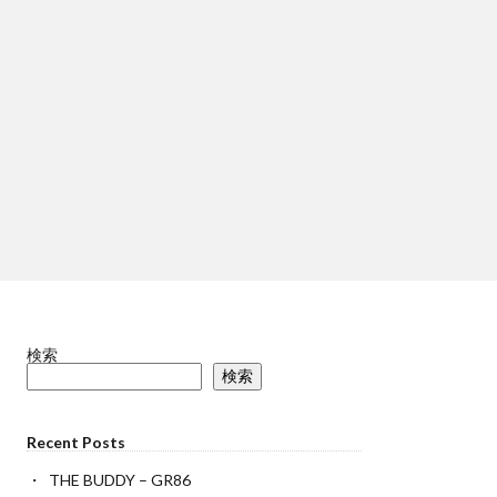
検索
検索
Recent Posts
THE BUDDY – GR86