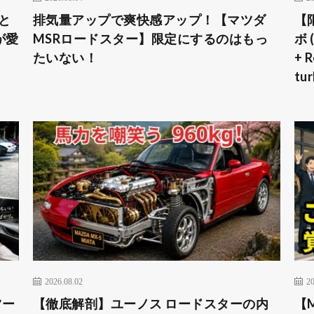
oと
排気量アップで爽快感アップ！【マツダ
​
が愛
MSRロードスター】限定にするのはもっ
ボ 
たいない！
+ 
tu
2026.08.02
20
ツー
【徹底解剖】ユーノス ロードスターの内
【