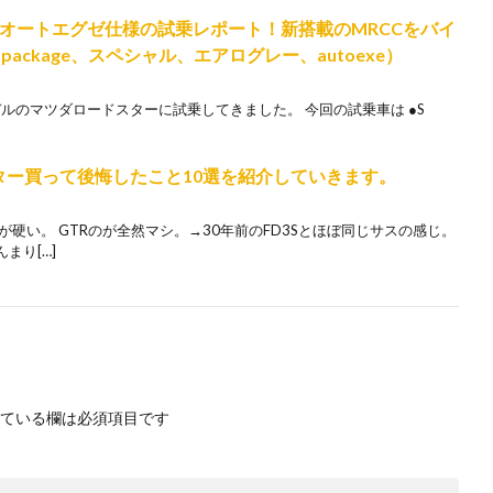
P オートエグゼ仕様の試乗レポート！新搭載のMRCCをバイ
l package、スペシャル、エアログレー、autoexe）
デルのマツダロードスターに試乗してきました。 今回の試乗車は ●S
ター買って後悔したこと10選を紹介していきます。
硬い。 GTRのが全然マシ。→30年前のFD3Sとほぼ同じサスの感じ。
まり[…]
ている欄は必須項目です