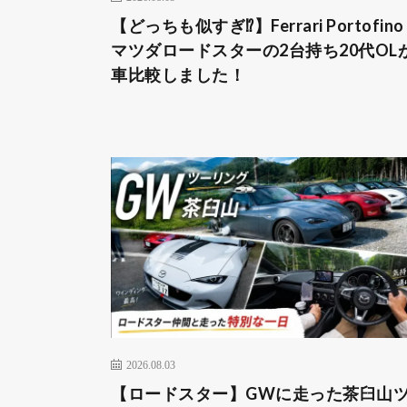
【どっちも似すぎ⁉︎】Ferrari Portofin
マツダロードスターの2台持ち20代OL
車比較しました！
2026.08.03
【ロードスター】GWに走った茶臼山