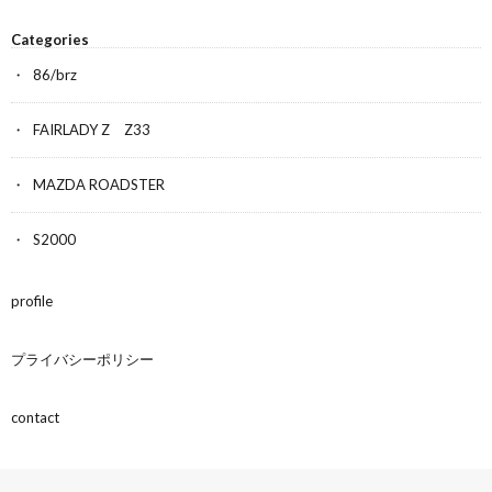
Categories
86/brz
FAIRLADY Z Z33
MAZDA ROADSTER
S2000
profile
プライバシーポリシー
contact