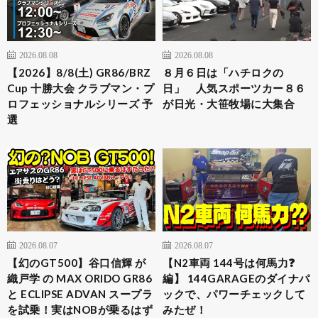
2026.08.08
2026.08.08
【2026】8/8(土) GR86/BRZ
８月６日は「ハチロクの
Cup 十勝大会 クラブマン・プ
日」 人気スポーツカー８６
ロフェッショナルシリーズ 予
が日光・大笹牧場に大集合
選
2026.08.07
2026.08.07
【幻のGT500】谷口信輝 が
【N2車両 144号は何馬力❓
織戸学 の MAX ORIDO GR86
編】 144GARAGEのダイナパ
と ECLIPSE ADVAN スープラ
ックで、パワーチェックして
を試乗！実はNOBが乗るはず
みたぜ！