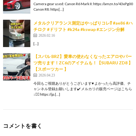
Camera gear used: Canon R6 Mark II: https://amzn.to/43xPg00
Canon R8: https[…]
メタルクリアランス測定はやっぱりコレ⁉️ #ae86 #ハ
チロク #ドリフト #k24a #kswap #エンジン分解
2026.02.16
[…]
【スバル BRZ】愛車の使わなくなったエアロやパー
ツ売ります！ZC6のアイテムも！【SUBARU ZD8 】
【スポーツカー 】
2026.04.23
今回もご視聴ありがとうございます♥️ よかったら高評価、チ
ャンネル登録お願いします✔️ メルカリの販売ページはこちら
↓💁‍♀️ https://jp.[…]
コメントを書く