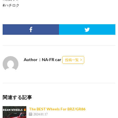
#ハチロク
Author：NA-FR car
投稿一覧
関連する記事
The BEST Wheels For BRZ/GR86
2024.01.17