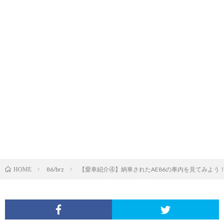
86/brz
【愛車紹介④】納車されたAE86の車内を見てみよう
HOME