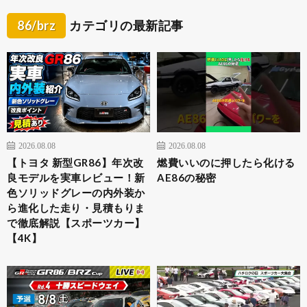
86/brz
カテゴリの最新記事
2026.08.08
2026.08.08
【トヨタ 新型GR86】年次改
燃費いいのに押したら化ける
良モデルを実車レビュー！新
AE86の秘密
色ソリッドグレーの内外装か
ら進化した走り・見積もりま
で徹底解説【スポーツカー】
【4K】