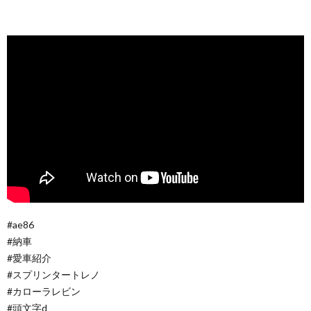
#ae86
#納車
#愛車紹介
#スプリンタートレノ
#カローラレビン
#頭文字d