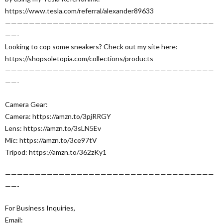
https://www.tesla.com/referral/alexander89633
———————————————————————————————————
——-
Looking to cop some sneakers? Check out my site here:
https://shopsoletopia.com/collections/products
———————————————————————————————————
——-
Camera Gear:
Camera: https://amzn.to/3pjRRGY
Lens: https://amzn.to/3sLN5Ev
Mic: https://amzn.to/3ce97tV
Tripod: https://amzn.to/362zKy1
———————————————————————————————————
——-
For Business Inquiries,
Email: