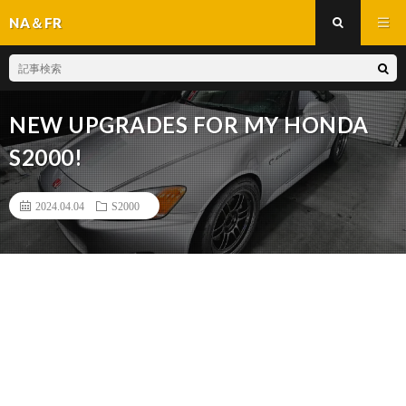
NA＆FR
NEW UPGRADES FOR MY HONDA
S2000!
2024.04.04
S2000