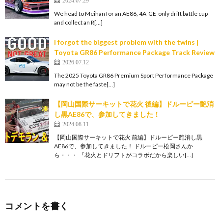
We head to Meihan for an AE86, 4A-GE-only drift battle cup
and collect an R[…]
I forgot the biggest problem with the twins |
Toyota GR86 Performance Package Track Review
2026.07.12
The 2025 Toyota GR86 Premium Sport Performance Package
may not be the faste[…]
【岡山国際サーキットで花火 後編】ドルーピー艶消
し黒AE86で、参加してきました！
2024.08.11
【岡山国際サーキットで花火 前編】ドルーピー艶消し黒
AE86で、参加してきました！ ドルーピー松岡さんか
ら・・・ 『花火とドリフトがコラボだから楽しい[…]
コメントを書く