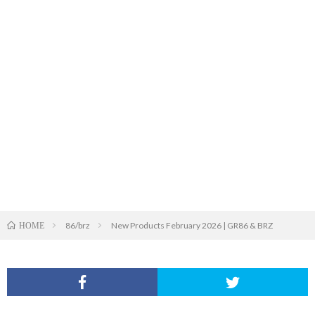
86/brz
New Products February 2026 | GR86 & BRZ
HOME