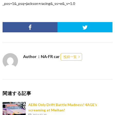
_pos=1&_psq=jackson+racing&_ss=e&_v=1.0
Author：NA-FR car
投稿一覧
関連する記事
AE86 Only Drift Battle Madness! 4AGE’s
screaming at Meihan!
2024.07.29