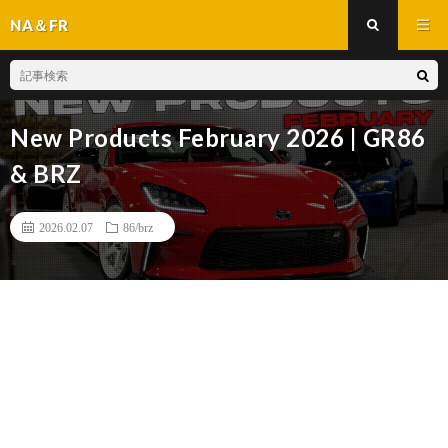
NA＆FR
New Products February 2026 | GR86
& BRZ
2026.02.07
86/brz