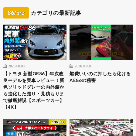
86/brz
カテゴリの最新記事
2026.08.08
2026.08.08
【トヨタ 新型GR86】年次改
燃費いいのに押したら化ける
良モデルを実車レビュー！新
AE86の秘密
色ソリッドグレーの内外装か
ら進化した走り・見積もりま
で徹底解説【スポーツカー】
【4K】