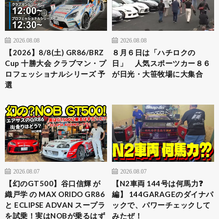
2026.08.08
2026.08.08
【2026】8/8(土) GR86/BRZ
８月６日は「ハチロクの
Cup 十勝大会 クラブマン・プ
日」 人気スポーツカー８６
ロフェッショナルシリーズ 予
が日光・大笹牧場に大集合
選
2026.08.07
2026.08.07
【幻のGT500】谷口信輝 が
【N2車両 144号は何馬力❓
織戸学 の MAX ORIDO GR86
編】 144GARAGEのダイナパ
と ECLIPSE ADVAN スープラ
ックで、パワーチェックして
を試乗！実はNOBが乗るはず
みたぜ！