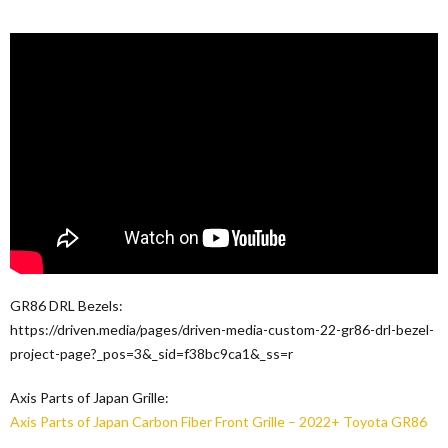
GR86 DRL Bezels:
https://driven.media/pages/driven-media-custom-22-gr86-drl-bezel-
project-page?_pos=3&_sid=f38bc9ca1&_ss=r
Axis Parts of Japan Grille:
Axis Parts of Japan Carbon Fiber Front Grille – 2022+ Toyota GR86