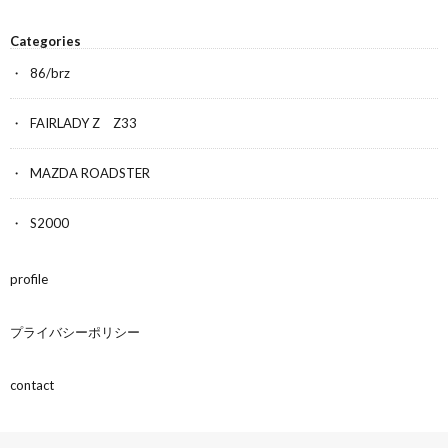
Categories
86/brz
FAIRLADY Z Z33
MAZDA ROADSTER
S2000
profile
プライバシーポリシー
contact