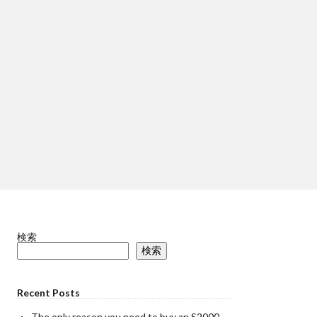
検索
検索
Recent Posts
The only reason you need to buy an S2000