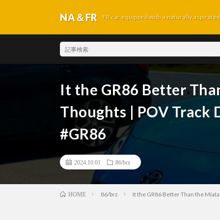
NA＆FR
FR car equipped with a naturally aspirate
It the GR86 Better Tha
Thoughts | POV Track D
#GR86
2024.10.01
86/brz
86/brz
It the GR86 Better Than the Miat
HOME