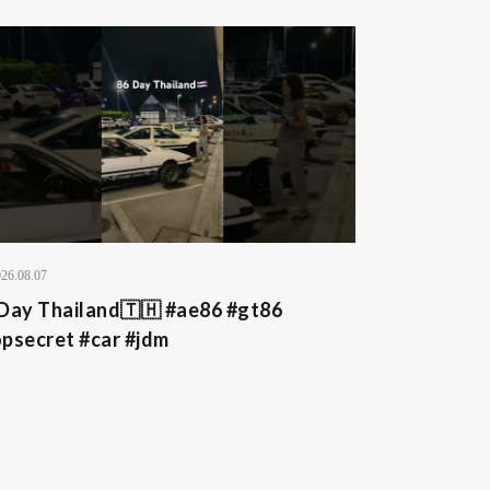
26.08.07
Day Thailand🇹🇭 #ae86 #gt86
psecret #car #jdm