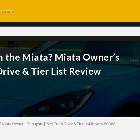
d engine
n the Miata? Miata Owner’s
rive & Tier List Review
a? Miata Owner’s Thoughts | POV Track Drive & Tier List Review #GR86