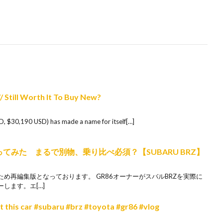
 Still Worth It To Buy New?
 $30,190 USD) has made a name for itself[…]
乗ってみた まるで別物、乗り比べ必須？【SUBARU BRZ】
め再編集版となっております。 GR86オーナーがスバルBRZを実際に
します。エ[…]
ut this car #subaru #brz #toyota #gr86 #vlog