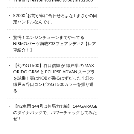
S2000｢お前が車に合わせろよな｣ まさかの固
定ハンドルなんです。
驚愕！エンジンチューンまでやってる
NISMOパーツ満載Z33フェアレディZ【レア
車紹介！】
【幻のGT500】谷口信輝 が 織戸学 の MAX
ORIDO GR86 と ECLIPSE ADVAN スープラ
を試乗！実はNOBが乗るはずだった？幻の
織戸＆谷口コンビのGT500カラーを振り返
る
【N2車両 144号は何馬力❓ 編】 144GARAGE
のダイナパックで、パワーチェックしてみた
ぜ！