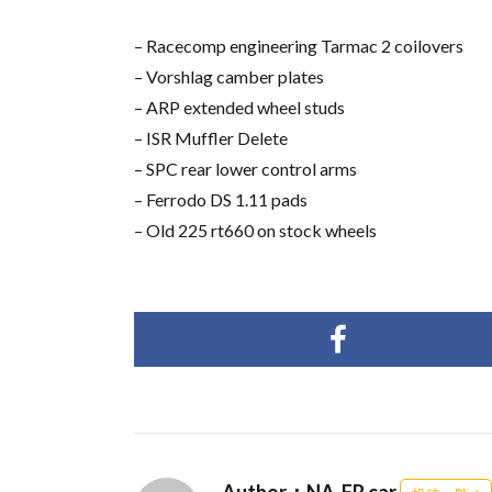
– Racecomp engineering Tarmac 2 coilovers
– Vorshlag camber plates
– ARP extended wheel studs
– ISR Muffler Delete
– SPC rear lower control arms
– Ferrodo DS 1.11 pads
– Old 225 rt660 on stock wheels
Author：NA-FR car