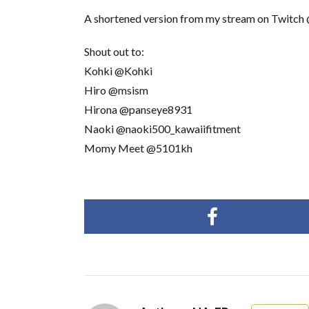
A shortened version from my stream on Twitch 
Shout out to:
Kohki @Kohki
Hiro @msism
Hirona @panseye8931
Naoki @naoki500_kawaiifitment
Momy Meet @5101kh