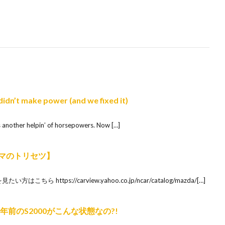
idn’t make power (and we fixed it)
s another helpin’ of horsepowers. Now […]
ルマのトリセツ】
 https://carview.yahoo.co.jp/ncar/catalog/mazda/[…]
前のS2000がこんな状態なの?!