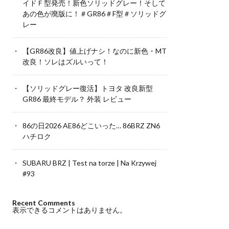
イドＦ型発売！新色ソリッドグレー！そして
あの色が廃版に！＃GR86＃F型＃ソリッドグ
レー
【GR86改良】値上げナシ！なのに新色・MT
改良！ソレはズルいって！
【ソリッドグレー復活】トヨタ 改良新型
GR86 最終モデル？ 外装 レビュー
86の日2026 AE86どこいった… 86BRZ ZN6
ハチロク
SUBARU BRZ | Test na torze | Na Krzywej
#93
Recent Comments
表示できるコメントはありません。