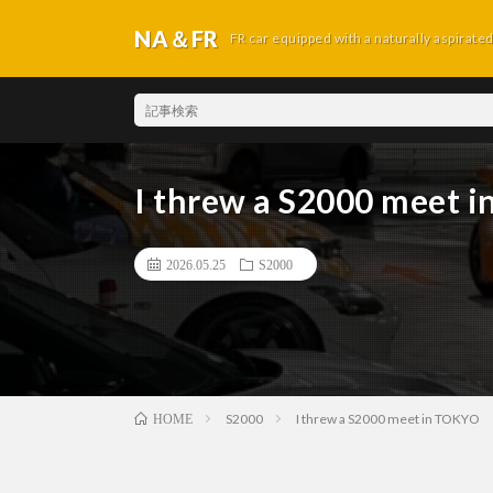
NA＆FR
FR car equipped with a naturally aspirate
I threw a S2000 meet 
2026.05.25
S2000
S2000
I threw a S2000 meet in TOKYO
HOME