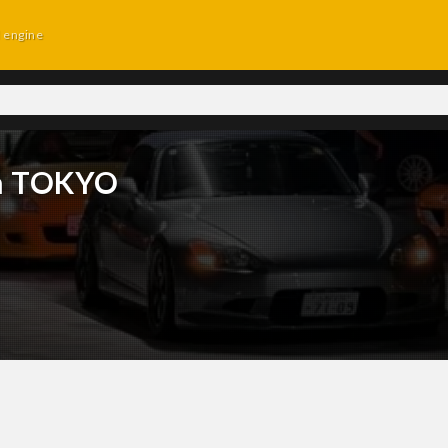
d engine
in TOKYO