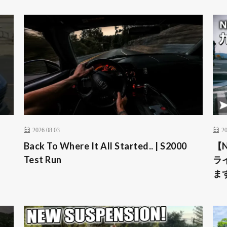
2026.08.03
20
Back To Where It All Started.. | S2000
【
Test Run
ラ
ま