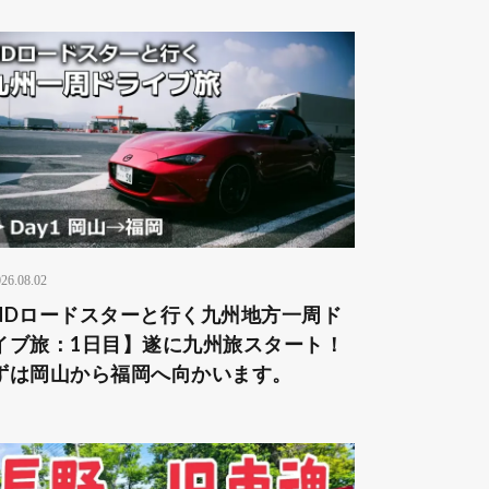
26.08.02
NDロードスターと行く九州地方一周ド
イブ旅：1日目】遂に九州旅スタート！
ずは岡山から福岡へ向かいます。