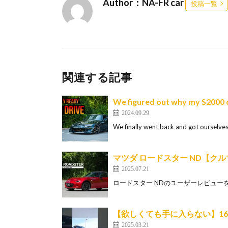
Author：NA-FR car
投稿一覧
関連する記事
We figured out why my S2000 d
2024.09.29
We finally went back and got ourselve
マツダ ロードスター ND【ク
2025.07.21
ロードスター NDのユーザーレビューを見たい方はこちら
【欲しくても手に入らない】16年
2025.03.21