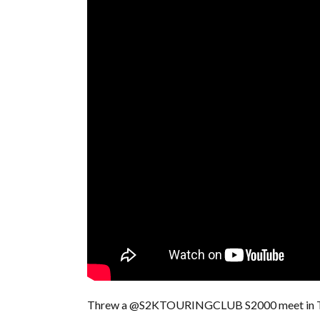
Threw a @S2KTOURINGCLUB S2000 meet in Toky