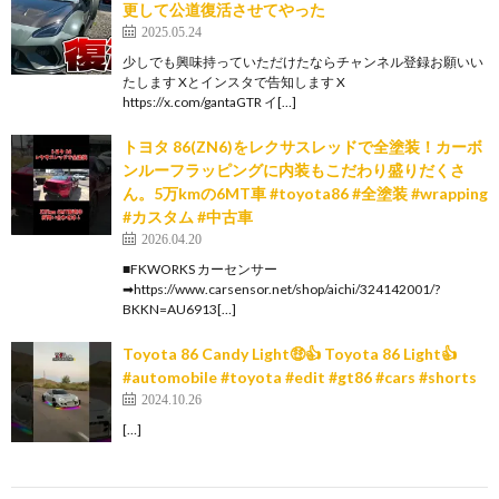
更して公道復活させてやった
2025.05.24
少しでも興味持っていただけたならチャンネル登録お願いい
たします Xとインスタで告知します X
https://x.com/gantaGTR イ[…]
トヨタ 86(ZN6)をレクサスレッドで全塗装！カーボ
ンルーフラッピングに内装もこだわり盛りだくさ
ん。5万kmの6MT車 #toyota86 #全塗装 #wrapping
#カスタム #中古車
2026.04.20
■FKWORKS カーセンサー
➡https://www.carsensor.net/shop/aichi/324142001/?
BKKN=AU6913[…]
Toyota 86 Candy Light🤑👍 Toyota 86 Light👍
#automobile #toyota #edit #gt86 #cars #shorts
2024.10.26
[…]