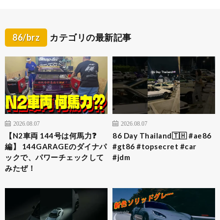
86/brz
カテゴリの最新記事
2026.08.07
2026.08.07
【N2車両 144号は何馬力❓
86 Day Thailand🇹🇭 #ae86
編】 144GARAGEのダイナパ
#gt86 #topsecret #car
ックで、パワーチェックして
#jdm
みたぜ！