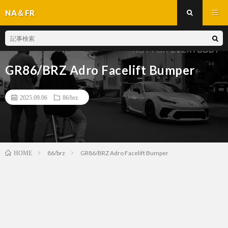
NA＆FR
GR86/BRZ Adro Facelift Bumper
2025.09.06
86/brz
86/brz
GR86/BRZ Adro Facelift Bumper
HOME