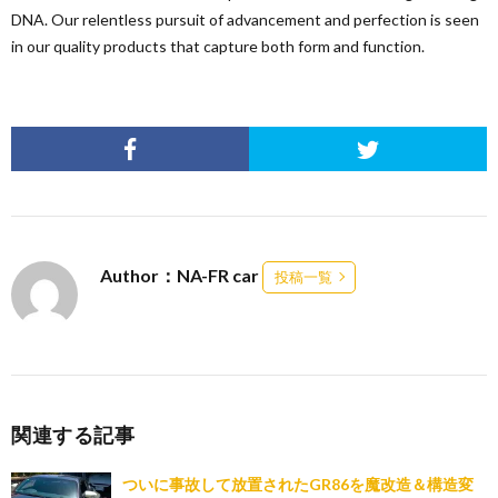
DNA. Our relentless pursuit of advancement and perfection is seen
in our quality products that capture both form and function.
Author：NA-FR car
投稿一覧
関連する記事
ついに事故して放置されたGR86を魔改造＆構造変