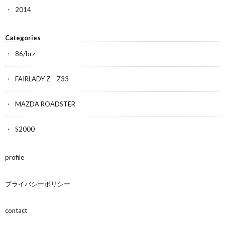
2014
Categories
86/brz
FAIRLADY Z Z33
MAZDA ROADSTER
S2000
profile
プライバシーポリシー
contact