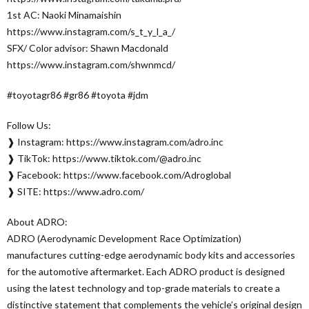
1st AC: Naoki Minamaishin
https://www.instagram.com/s_t_y_l_a_/
SFX/ Color advisor: Shawn Macdonald
https://www.instagram.com/shwnmcd/
#toyotagr86 #gr86 #toyota #jdm
Follow Us:
❱ Instagram: https://www.instagram.com/adro.inc
❱ TikTok: https://www.tiktok.com/@adro.inc
❱ Facebook: https://www.facebook.com/Adroglobal
❱ SITE: https://www.adro.com/
About ADRO:
ADRO (Aerodynamic Development Race Optimization)
manufactures cutting-edge aerodynamic body kits and accessories
for the automotive aftermarket. Each ADRO product is designed
using the latest technology and top-grade materials to create a
distinctive statement that complements the vehicle’s original design