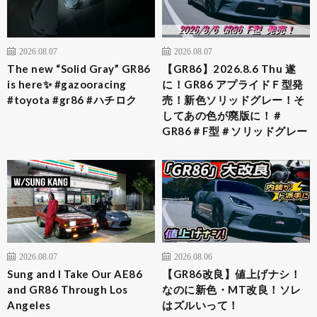
2026.08.07
2026.08.07
The new “Solid Gray” GR86
【GR86】2026.8.6 Thu 遂
is here✨ #gazooracing
に！GR86 アプライドＦ型発
#toyota #gr86 #ハチロク
売！新色ソリッドグレー！そ
してあの色が廃版に！＃
GR86＃F型＃ソリッドグレー
2026.08.07
2026.08.06
Sung and I Take Our AE86
【GR86改良】値上げナシ！
and GR86 Through Los
なのに新色・MT改良！ソレ
Angeles
はズルいって！