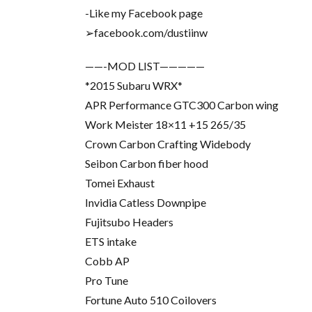
-Like my Facebook page
➢facebook.com/dustiinw
——-MOD LIST—————
*2015 Subaru WRX*
APR Performance GTC300 Carbon wing
Work Meister 18×11 +15 265/35
Crown Carbon Crafting Widebody
Seibon Carbon fiber hood
Tomei Exhaust
Invidia Catless Downpipe
Fujitsubo Headers
ETS intake
Cobb AP
Pro Tune
Fortune Auto 510 Coilovers