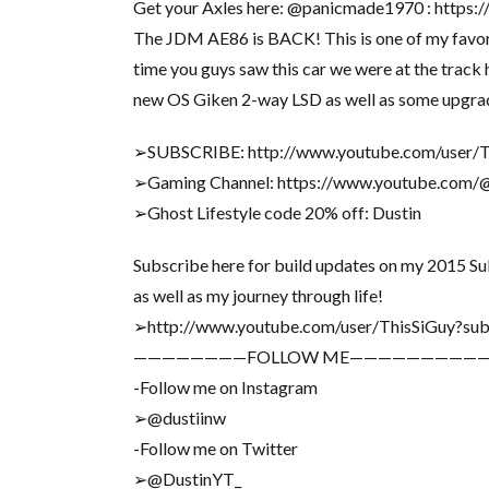
Get your Axles here: @panicmade1970 : https:
The JDM AE86 is BACK! This is one of my favorit
time you guys saw this car we were at the track ha
new OS Giken 2-way LSD as well as some upgrades
➢SUBSCRIBE: http://www.youtube.com/user/T
➢Gaming Channel: https://www.youtube.com
➢Ghost Lifestyle code 20% off: Dustin
Subscribe here for build updates on my 2015 S
as well as my journey through life!
➢http://www.youtube.com/user/ThisSiGuy?sub
————————FOLLOW ME—————————
-Follow me on Instagram
➢@dustiinw
-Follow me on Twitter
➢@DustinYT_