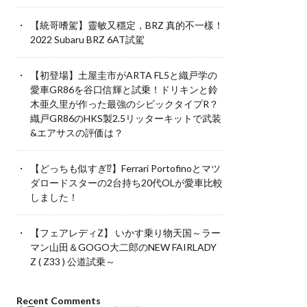
【統哥嗜駕】靈敏又穩定，BRZ 真的不一樣！
2022 Subaru BRZ 6AT試駕
【初登場】土屋圭市がARTA FL5と織戸学の
愛車GR86を谷口信輝と試乗！ドリキンと鈴
木亜久里が作った最強のシビックタイプR？
織戸GR86のHKS製2.5リッターキットで武装
&エアサスの評価は？
【どっちも似すぎ⁉︎】Ferrari Portofinoとマツ
ダロードスターの2台持ち20代OLが愛車比較
しました！
【フェアレディZ】 いかす乗り物天国～ラー
マン山田＆GOGO大二郎のNEW FAIRLADY
Z ( Z33 ) 公道試乗～
Recent Comments