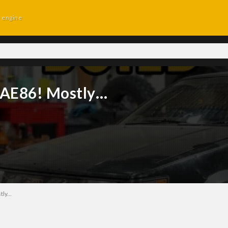
d engine
 AE86! Mostly…
ly...