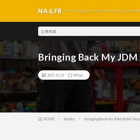
NA＆FR
FR car equipped with a naturally aspirate
Bringing Back My JDM
2025.12.16
86/brz
86/brz
Bringing Back My JDM AE86! Most
HOME