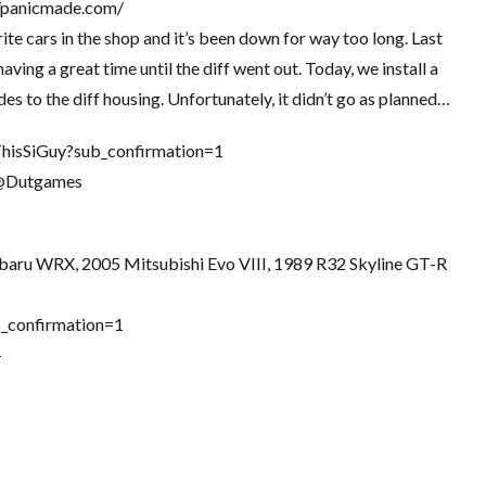
//panicmade.com/
e cars in the shop and it’s been down for way too long. Last
ving a great time until the diff went out. Today, we install a
 to the diff housing. Unfortunately, it didn’t go as planned…
hisSiGuy?sub_confirmation=1
/@Dutgames
ubaru WRX, 2005 Mitsubishi Evo VIII, 1989 R32 Skyline GT-R
_confirmation=1
—