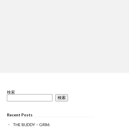
検索
検索
Recent Posts
THE BUDDY – GR86