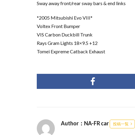
Sway away front/rear sway bars & end links
*2005 Mitsubishi Evo VIII*
Voltex Front Bumper
VIS Carbon Duckbill Trunk
Rays Gram Lights 18×9.5 +12
Tomei Expreme Catback Exhaust
Author：NA-FR car
投稿一覧