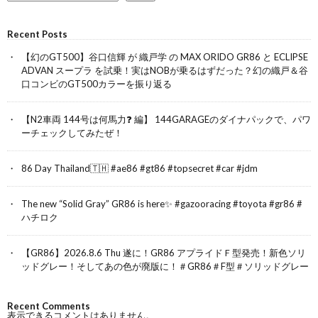
Recent Posts
【幻のGT500】谷口信輝 が 織戸学 の MAX ORIDO GR86 と ECLIPSE
ADVAN スープラ を試乗！実はNOBが乗るはずだった？幻の織戸＆谷
口コンビのGT500カラーを振り返る
【N2車両 144号は何馬力❓ 編】 144GARAGEのダイナパックで、パワ
ーチェックしてみたぜ！
86 Day Thailand🇹🇭 #ae86 #gt86 #topsecret #car #jdm
The new “Solid Gray” GR86 is here✨ #gazooracing #toyota #gr86 #
ハチロク
【GR86】2026.8.6 Thu 遂に！GR86 アプライドＦ型発売！新色ソリ
ッドグレー！そしてあの色が廃版に！＃GR86＃F型＃ソリッドグレー
Recent Comments
表示できるコメントはありません。