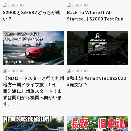
2026.08.03
2026.08.03
S2000と86/BRZどっちが速
Back To Where It All
い？
Started.. | S2000 Test Run
2026.08.02
2026.08.02
【NDロードスターと行く九州
#秋山渉 #ssm #vtec #s2000
地方一周ドライブ旅：1日
#頭文字D
目】遂に九州旅スタート！ま
ずは岡山から福岡へ向かいま
す。