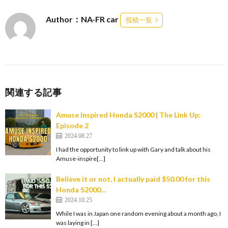
Author：NA-FR car
投稿一覧
関連する記事
Amuse Inspired Honda S2000 | The Link Up:
Episode 2
2024.08.27
I had the opportunity to link up with Gary and talk about his
Amuse-inspire[…]
Believe it or not, I actually paid $50.00 for this
Honda S2000…
2024.10.25
While I was in Japan one random evening about a month ago, I
was laying in […]