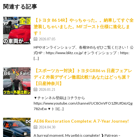
関連する記事
【トヨタ 86 14R】やっちゃった。。納車してすぐ全
塗装しちゃいました。MFゴースト仕様に進化しま
す！
2026.07.05
HPやオンラインショップ、各種SNSもぜひご覧ください！ 公
式HP：https://www.blitz.co.jp/ オンラインショップ：https:
[…]
【スポーツカー対決】トヨタGR86 vs 日産フェアレ
ディZ 外装デザイン徹底比較!!あなたはどっち派？
【日産神奈川】
2026.01.21
▼チャンネル登録はコチラから
https://www.youtube.com/channel/UC8OnVFO1ZRUfD6JQg
782vEw ▼トヨ[…]
AE86 Restoration Complete: A 7-Year Journey!
2024.04.30
A Surreal moment, My ae86 is complete! ❱ Patreon –