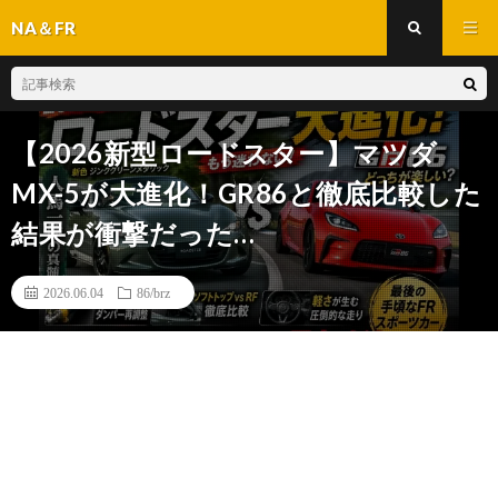
NA＆FR
【2026新型ロードスター】マツダ
MX-5が大進化！GR86と徹底比較した
結果が衝撃だった…
2026.06.04
86/brz