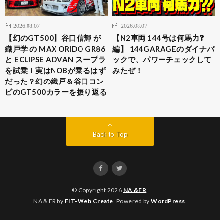
2026.08.07
2026.08.07
【幻のGT500】谷口信輝 が
【N2車両 144号は何馬力❓
織戸学 の MAX ORIDO GR86
編】 144GARAGEのダイナパ
と ECLIPSE ADVAN スープラ
ックで、パワーチェックして
を試乗！実はNOBが乗るはず
みたぜ！
だった？幻の織戸＆谷口コン
ビのGT500カラーを振り返る
Back to Top
© Copyright 2026
NA＆FR
.
NA＆FR by
FIT-Web Create
. Powered by
WordPress
.